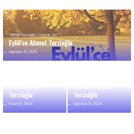
Ahmet Terzioğlu
,
Cizlavet
,
Şiir
Eylül’ce Ahmet Terzioğlu
Ağustos 31, 2025
Ahmet Terzioğlu
,
Şiir
Ahmet Terzioğlu
,
Şiir
Sızı / Ahmet
Nihan / Ahmet
Terzioğlu
Terzioğlu
Kasım 6, 2024
Ağustos 31, 2024
Ahmet Terzioğlu
,
Kültür Sanat Haberleri
,
SESLİ ŞİİR
,
Şiir
Ahmet Terzioğlu
,
Şiir