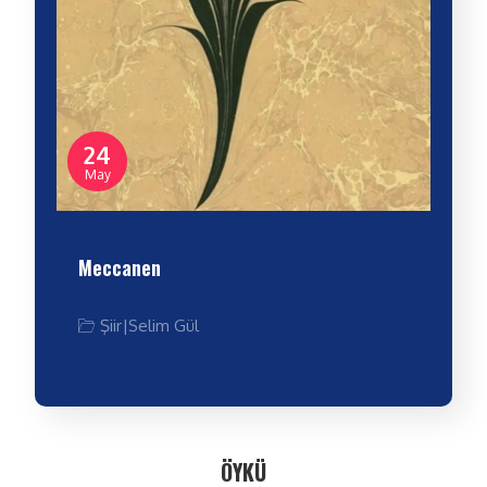
24
May
Meccanen
Şiir
|
Selim Gül
ÖYKÜ