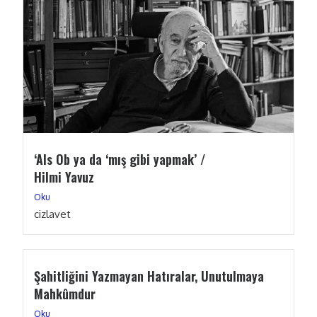
‘Als Ob ya da ‘mış gibi yapmak’ /
Hilmi Yavuz
Oku
cizlavet
Şahitliğini Yazmayan Hatıralar, Unutulmaya
Mahkûmdur
Oku