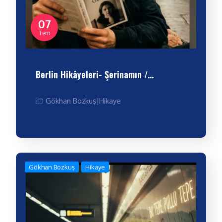
07
Tem
Berlin Hikâyeleri- Şerinamın /…
Gökhan Bozkuş
|
Hikaye
Gökhan Bozkuş
Hikaye