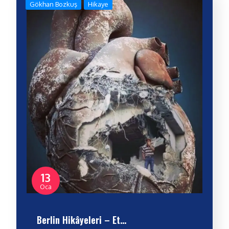
Gökhan Bozkuş
Hikaye
13
Oca
Berlin Hikâyeleri – Et…