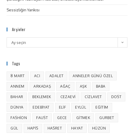
Sessizliğin Yankısı
Arşivler
Ay seçin
Tags
8 MART
ACI
ADALET
ANNELER GÜNÜ ÖZEL
ANNEM
ARKADAŞ
AĞAÇ
AŞK
BABA
BAHAR
BEKLEMEK
CEZAEVI
CIZLAVET
DOST
DÜNYA
EDEBIYAT
ELIF
EYLÜL
EĞITIM
FASHION
FAUST
GECE
GITMEK
GURBET
GÜL
HAPIS
HASRET
HAYAT
HÜZÜN