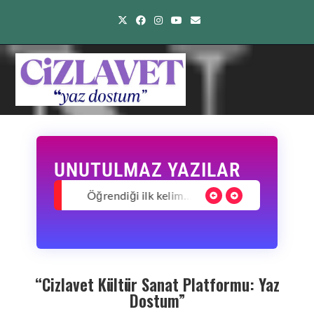
UNUTULMAZ YAZILAR
Çocukluğumun Ramazanları / Hilmi Yavuz
Öğrendiği ilk kelime ‘su’ olan bir Pedagog: Helen Keller
Tek Suçu Düşünmek Olan Bir Fikir İşçisi: Sabahattin Ali
“Cizlavet Kültür Sanat Platformu: Yaz
Dostum”