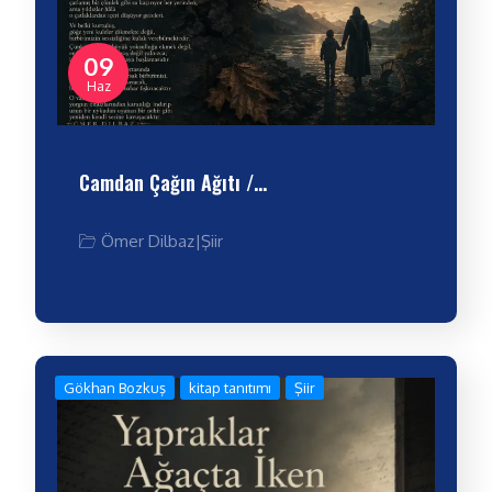
09
Haz
Camdan Çağın Ağıtı /…
Ömer Dilbaz
|
Şiir
Gökhan Bozkuş
kitap tanıtımı
Şiir