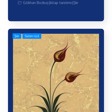
Gökhan Bozkuş
|
kitap tanıtımı
|
Şiir
Şiir
Selim Gül