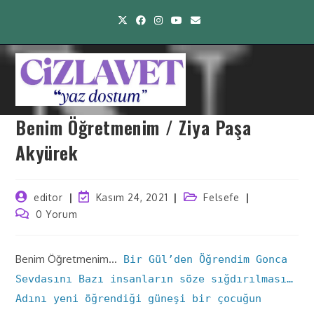
Benim Öğretmenim / Ziya Paşa
Akyürek
editor
Kasım 24, 2021
Felsefe
0 Yorum
Benim Öğretmenim…
Bir Gül’den Öğrendim Gonca
Sevdasını Bazı insanların söze sığdırılması…
Adını yeni öğrendiği güneşi bir çocuğun