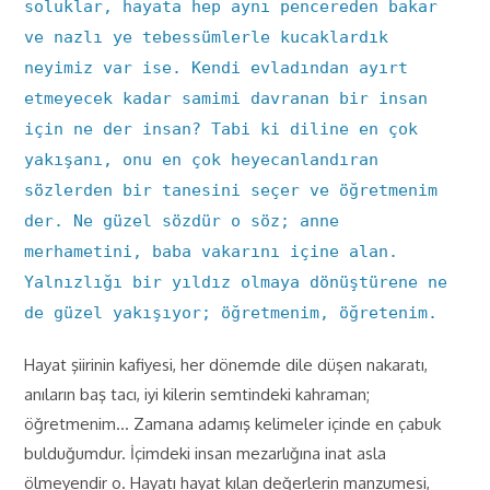
soluklar, hayata hep aynı pencereden bakar
ve nazlı ye tebessümlerle kucaklardık
neyimiz var ise. Kendi evladından ayırt
etmeyecek kadar samimi davranan bir insan
için ne der insan? Tabi ki diline en çok
yakışanı, onu en çok heyecanlandıran
sözlerden bir tanesini seçer ve öğretmenim
der. Ne güzel sözdür o söz; anne
merhametini, baba vakarını içine alan.
Yalnızlığı bir yıldız olmaya dönüştürene ne
de güzel yakışıyor; öğretmenim, öğretenim.
Hayat şiirinin kafiyesi, her dönemde dile düşen nakaratı,
anıların baş tacı, iyi kilerin semtindeki kahraman;
öğretmenim… Zamana adamış kelimeler içinde en çabuk
bulduğumdur. İçimdeki insan mezarlığına inat asla
ölmeyendir o. Hayatı hayat kılan değerlerin manzumesi,