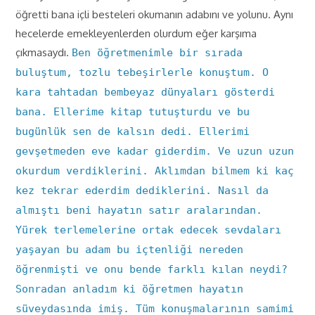
öğretti bana içli besteleri okumanın adabını ve yolunu. Aynı
hecelerde emekleyenlerden olurdum eğer karşıma
çıkmasaydı.
Ben öğretmenimle bir sırada
buluştum, tozlu tebeşirlerle konuştum. O
kara tahtadan bembeyaz dünyaları gösterdi
bana. Ellerime kitap tutuşturdu ve bu
bugünlük sen de kalsın dedi. Ellerimi
gevşetmeden eve kadar giderdim. Ve uzun uzun
okurdum verdiklerini. Aklımdan bilmem ki kaç
kez tekrar ederdim dediklerini. Nasıl da
almıştı beni hayatın satır aralarından.
Yürek terlemelerine ortak edecek sevdaları
yaşayan bu adam bu içtenliği nereden
öğrenmişti ve onu bende farklı kılan neydi?
Sonradan anladım ki öğretmen hayatın
süveydasında imiş. Tüm konuşmalarının samimi