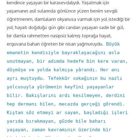
kendince yaşayan bir karasevdalıydı. Yaşatmak için
yaşamanın asil sularında gönlünce yüzen benim sevgili
öğretmenim, damlaların okyanusa varmak için yol istediği bir
yol; hayatı doğduğu gün gibi candan yaşayan sade bir gül,
bir damla rahmetten nasipsiz kalmış toprağa hayat,
erguvana baharı öğreten bir nisan yağmuruydu.
Büyük
emanetin kendisiyle bayraklaşacağını asla
unutmayan, bir adımda hedefe bin kere varan,
düşmüşe ve yolda kalmışa yârandı. Her anı
ayrı muştuydu. Tefekkür sokağının bu nazlı
yolcusuyla yürümenin keyfini yaşayanlar
bilir. Bakışlarını ardı kesilmeyen, derdini
hep dermanı bilen, mecazda gerçeği görendi.
Kıştan söz etmeyi ar sayan, başladığı işleri
yarıda bırakmayan, güzde bile baharı
yaşayan, zaman kavramının üzerinde bir