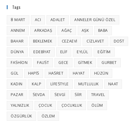
Tags
8 MART
ACI
ADALET
ANNELER GÜNÜ ÖZEL
ANNEM
ARKADAŞ
AĞAÇ
AŞK
BABA
BAHAR
BEKLEMEK
CEZAEVI
CIZLAVET
DOST
DÜNYA
EDEBIYAT
ELIF
EYLÜL
EĞITIM
FASHION
FAUST
GECE
GITMEK
GURBET
GÜL
HAPIS
HASRET
HAYAT
HÜZÜN
KADIN
KALP
LIFESTYLE
MUTLULUK
NAAT
PAZAR
SEVDA
SEVGI
SIIR
TRAVEL
YALNIZLIK
ÇOCUK
ÇOCUKLUK
ÖLÜM
ÖZGÜRLÜK
ÖZLEM