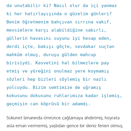
da unutabilir ki? Nasıl olur da içi yanmaz
ki her hatırlayışında o güzelim günleri?
Benim öğretmenim bahçıvan sırrına vakıf,
mevsimlere karşı alabildiğine sabırlı,
güllerin havasını suyunu iyi hesap eden,
derdi içte, bakışı göçte, sevdakar suçtan
mahkûm olmuş, duruşu gülden mahcup
birisiydi. Kasvetini hal bilmezlere pay
etmiş ve yüreğini onulmaz yere koymamış
sözleri hep bizleri söylemiş bir nazlı
yolcuydu. Bizim semtimize de uğramış
kokusunu dokusunu ruhlarımıza kadar işlemiş,
geçmişin can köprüsü bir adamdı.
Sükunet limanında ömrünce çağlamaya ahdetmiş, hoyrata
asla eman vermemiş, yaşlıdan gence bir deniz feneri olmuş,