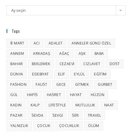
Ay seçin
Tags
8 MART
ACI
ADALET
ANNELER GÜNÜ ÖZEL
ANNEM
ARKADAŞ
AĞAÇ
AŞK
BABA
BAHAR
BEKLEMEK
CEZAEVI
CIZLAVET
DOST
DÜNYA
EDEBIYAT
ELIF
EYLÜL
EĞITIM
FASHION
FAUST
GECE
GITMEK
GURBET
GÜL
HAPIS
HASRET
HAYAT
HÜZÜN
KADIN
KALP
LIFESTYLE
MUTLULUK
NAAT
PAZAR
SEVDA
SEVGI
SIIR
TRAVEL
YALNIZLIK
ÇOCUK
ÇOCUKLUK
ÖLÜM