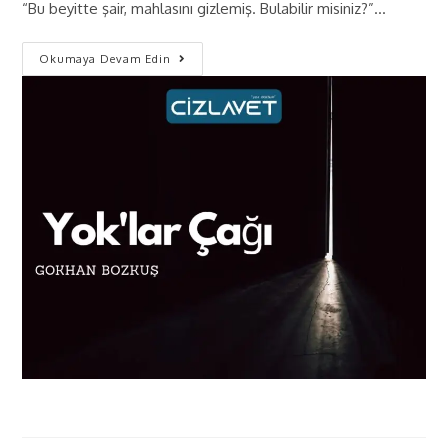
“Bu beyitte şair, mahlasını gizlemiş. Bulabilir misiniz?”…
Okumaya Devam Edin