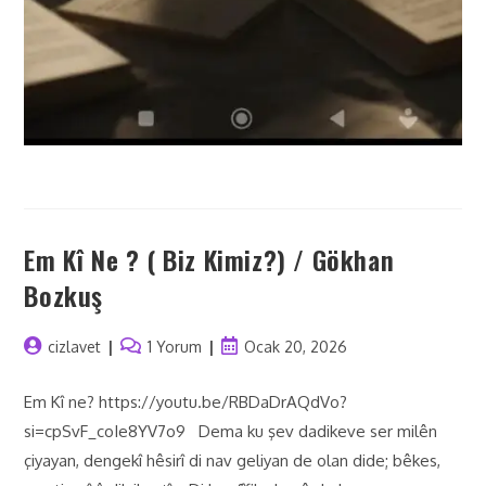
Em Kî Ne ? ( Biz Kimiz?) / Gökhan
Bozkuş
cizlavet
1 Yorum
Ocak 20, 2026
Em Kî ne? https://youtu.be/RBDaDrAQdVo?
si=cpSvF_coIe8YV7o9 Dema ku şev dadikeve ser milên
çiyayan, dengekî hêsirî di nav geliyan de olan dide; bêkes,