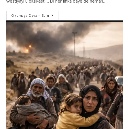
westiyayî û dilsikestî... Di her fîfika bayê de heman…
Okumaya Devam Edin