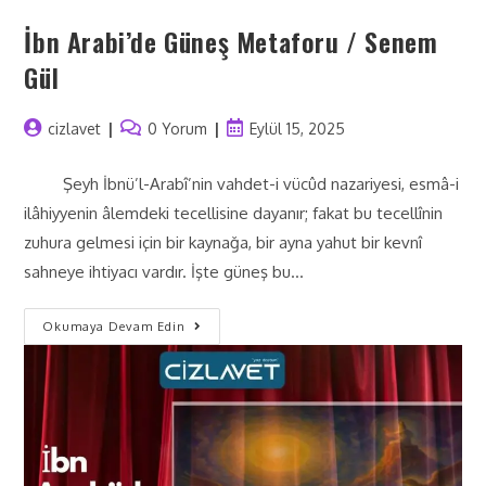
İbn Arabi’de Güneş Metaforu / Senem
Gül
cizlavet
0 Yorum
Eylül 15, 2025
Şeyh İbnü’l-Arabî’nin vahdet-i vücûd nazariyesi, esmâ-i
ilâhiyyenin âlemdeki tecellisine dayanır; fakat bu tecellînin
zuhura gelmesi için bir kaynağa, bir ayna yahut bir kevnî
sahneye ihtiyacı vardır. İşte güneş bu…
Okumaya Devam Edin