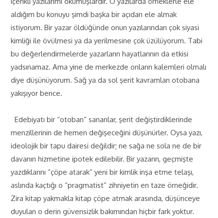
içerikli yazılarımı okumuşlardır. O yazılarda örneklerle ele
aldığım bu konuyu şimdi başka bir açıdan ele almak
istiyorum. Bir yazar öldüğünde onun yazılarından çok siyasi
kimliği ile övülmesi ya da yerilmesine çok üzülüyorum. Tabi
bu değerlendirmelerde yazarların hayatlarının da etkisi
yadsınamaz. Ama yine de merkezde onların kalemleri olmalı
diye düşünüyorum. Sağ ya da sol şerit kavramları otobana
yakışıyor bence.
Edebiyatı bir “otoban” sananlar, şerit değiştirdiklerinde
menzillerinin de hemen değişeceğini düşünürler. Oysa yazı,
ideolojik bir tapu dairesi değildir; ne sağa ne sola ne de bir
davanın hizmetine ipotek edilebilir. Bir yazarın, geçmişte
yazdıklarını “çöpe atarak” yeni bir kimlik inşa etme telaşı,
aslında kaçtığı o “pragmatist” zihniyetin en taze örneğidir.
Zira kitap yakmakla kitap çöpe atmak arasında, düşünceye
duyulan o derin güvensizlik bakımından hiçbir fark yoktur.