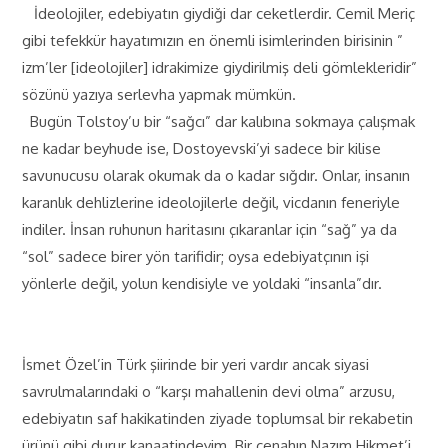
İdeolojiler, edebiyatın giydiği dar ceketlerdir. Cemil Meriç
gibi tefekkür hayatımızın en önemli isimlerinden birisinin ”
izm’ler [ideolojiler] idrakimize giydirilmiş deli gömlekleridir”
sözünü yazıya serlevha yapmak mümkün.
Bugün Tolstoy’u bir “sağcı” dar kalıbına sokmaya çalışmak
ne kadar beyhude ise, Dostoyevski’yi sadece bir kilise
savunucusu olarak okumak da o kadar sığdır. Onlar, insanın
karanlık dehlizlerine ideolojilerle değil, vicdanın feneriyle
indiler. İnsan ruhunun haritasını çıkaranlar için “sağ” ya da
“sol” sadece birer yön tarifidir; oysa edebiyatçının işi
yönlerle değil, yolun kendisiyle ve yoldaki “insanla”dır.
İsmet Özel’in Türk şiirinde bir yeri vardır ancak siyasi
savrulmalarındaki o “karşı mahallenin devi olma” arzusu,
edebiyatın saf hakikatinden ziyade toplumsal bir rekabetin
ürünü gibi durur kanaatindeyim .Bir cenahın Nazım Hikmet’i