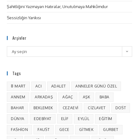
Şahitliğini Yazmayan Hatıralar, Unutulmaya Mahkûmdur
Sessizliğin Yankısı
Arşivler
Ay seçin
Tags
8 MART
ACI
ADALET
ANNELER GÜNÜ ÖZEL
ANNEM
ARKADAŞ
AĞAÇ
AŞK
BABA
BAHAR
BEKLEMEK
CEZAEVI
CIZLAVET
DOST
DÜNYA
EDEBIYAT
ELIF
EYLÜL
EĞITIM
FASHION
FAUST
GECE
GITMEK
GURBET