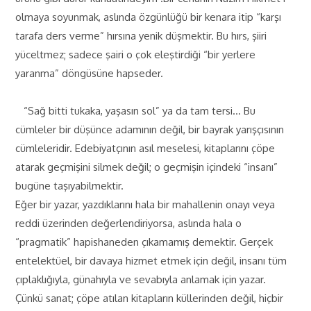
olmaya soyunmak, aslında özgünlüğü bir kenara itip “karşı
tarafa ders verme” hırsına yenik düşmektir. Bu hırs, şiiri
yüceltmez; sadece şairi o çok eleştirdiği “bir yerlere
yaranma” döngüsüne hapseder.
“Sağ bitti tukaka, yaşasın sol” ya da tam tersi… Bu
cümleler bir düşünce adamının değil, bir bayrak yarışçısının
cümleleridir. Edebiyatçının asıl meselesi, kitaplarını çöpe
atarak geçmişini silmek değil; o geçmişin içindeki “insanı”
bugüne taşıyabilmektir.
Eğer bir yazar, yazdıklarını hala bir mahallenin onayı veya
reddi üzerinden değerlendiriyorsa, aslında hala o
“pragmatik” hapishaneden çıkamamış demektir. Gerçek
entelektüel, bir davaya hizmet etmek için değil, insanı tüm
çıplaklığıyla, günahıyla ve sevabıyla anlamak için yazar.
Çünkü sanat; çöpe atılan kitapların küllerinden değil, hiçbir