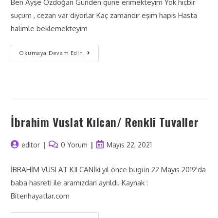
Ben Ayşe Özdoğan Günden güne erimekteyim Yok hiçbir
suçum , cezan var diyorlar Kaç zamandır eşim hapis Hasta
halimle beklemekteyim
Okumaya Devam Edin
İbrahim Vuslat Kılcan/ Renkli Tuvaller
editor
0 Yorum
Mayıs 22, 2021
İBRAHİM VUSLAT KILCANİki yıl önce bugün 22 Mayıs 2019'da
baba hasreti ile aramızdan ayrıldı. Kaynak :
Bitenhayatlar.com