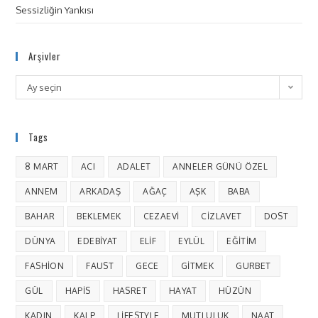
Sessizliğin Yankısı
Arşivler
Ay seçin
Tags
8 MART
ACI
ADALET
ANNELER GÜNÜ ÖZEL
ANNEM
ARKADAŞ
AĞAÇ
AŞK
BABA
BAHAR
BEKLEMEK
CEZAEVI
CIZLAVET
DOST
DÜNYA
EDEBIYAT
ELIF
EYLÜL
EĞITIM
FASHION
FAUST
GECE
GITMEK
GURBET
GÜL
HAPIS
HASRET
HAYAT
HÜZÜN
KADIN
KALP
LIFESTYLE
MUTLULUK
NAAT