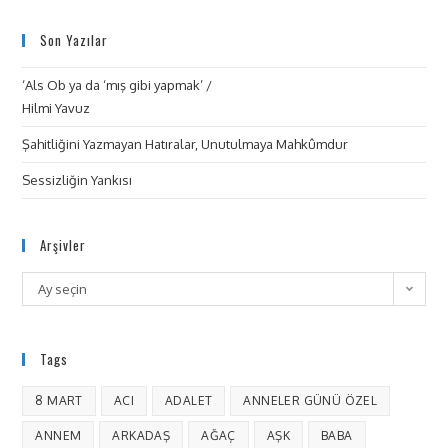
Son Yazılar
‘Als Ob ya da ‘mış gibi yapmak’ /
Hilmi Yavuz
Şahitliğini Yazmayan Hatıralar, Unutulmaya Mahkûmdur
Sessizliğin Yankısı
Arşivler
Ay seçin
Tags
8 MART
ACI
ADALET
ANNELER GÜNÜ ÖZEL
ANNEM
ARKADAŞ
AĞAÇ
AŞK
BABA