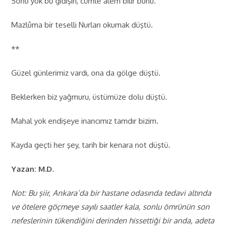
Sonu yok bu gidişin, cümle âlem bilir bunu.
Mazlûma bir teselli Nurları okumak düştü.
**
Güzel günlerimiz vardı, ona da gölge düştü.
Beklerken biz yağmuru, üstümüze dolu düştü.
Mahal yok endişeye inancımız tamdır bizim.
Kayda geçti her şey, tarih bir kenara not düştü.
Yazan: M.D.
Not: Bu şiir, Ankara’da bir hastane odasında tedavi altında
ve ötelere göçmeye sayılı saatler kala, sonlu ömrünün son
nefeslerinin tükendiğini derinden hissettiği bir anda, adeta