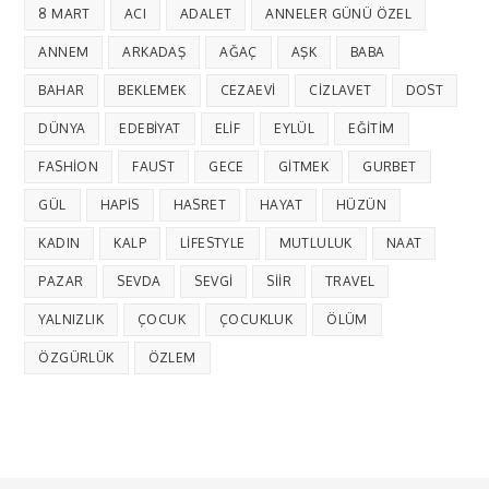
8 MART
ACI
ADALET
ANNELER GÜNÜ ÖZEL
ANNEM
ARKADAŞ
AĞAÇ
AŞK
BABA
BAHAR
BEKLEMEK
CEZAEVI
CIZLAVET
DOST
DÜNYA
EDEBIYAT
ELIF
EYLÜL
EĞITIM
FASHION
FAUST
GECE
GITMEK
GURBET
GÜL
HAPIS
HASRET
HAYAT
HÜZÜN
KADIN
KALP
LIFESTYLE
MUTLULUK
NAAT
PAZAR
SEVDA
SEVGI
SIIR
TRAVEL
YALNIZLIK
ÇOCUK
ÇOCUKLUK
ÖLÜM
ÖZGÜRLÜK
ÖZLEM