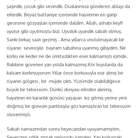
şaşırdık, çocuk gibi sevindik. Dualarımıza gönderen ablayı da
ekledik. Beyaz battaniye içerisinde hayatımın en garip
gecesine gözyaşları içerisinde daldım. Allah, ashabı keyfi
uyutur gibi uyutmuştu bizi. Uyuduk uyandık sabah olmuş.
Sanki birkaç saat geçmiş . Ama yıllarca unutulmayacak bir
rüyanın sevinciyle bayram sabahına uyanmış gibiydim. Ne
korku ne keder ne de ümitsizlikten eser kalmamıştı içimde.
Rabbine güvenen yarı yolda kalmazmış.Kör kuyularda da
kalsam korkmuyorum.Yıllar önce korkusuyla esir almış bir
rüyanın gölgesi , bir müjde çıktı. Yüzümde olabildiğince
büyük bir tebessüm. Dünkü dünyası elinden alınmış,
hayatının en karanlık gününü yaşayan kız gitmiş yerine yeni
doğmuş bir güneşin parıltısıyla göz kamaştıran bir tebessüm
oluvermişti.
Sabah namazımdan sonra heyecandan uyuyamamıştım.
Sevinçten çığlık atmak geliyordu içimden. Yan koğuştaki