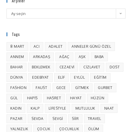
Arşivler
Ay seçin
Tags
8 MART
ACI
ADALET
ANNELER GÜNÜ ÖZEL
ANNEM
ARKADAŞ
AĞAÇ
AŞK
BABA
BAHAR
BEKLEMEK
CEZAEVI
CIZLAVET
DOST
DÜNYA
EDEBIYAT
ELIF
EYLÜL
EĞITIM
FASHION
FAUST
GECE
GITMEK
GURBET
GÜL
HAPIS
HASRET
HAYAT
HÜZÜN
KADIN
KALP
LIFESTYLE
MUTLULUK
NAAT
PAZAR
SEVDA
SEVGI
SIIR
TRAVEL
YALNIZLIK
ÇOCUK
ÇOCUKLUK
ÖLÜM