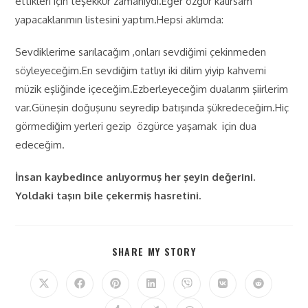
ettikleri için teşekkür zamanıydı.Eğer özgür kalırsam
yapacaklarımın listesini yaptım.Hepsi aklımda:
Sevdiklerime sarılacağım ,onları sevdiğimi çekinmeden
söyleyeceğim.En sevdiğim tatlıyı iki dilim yiyip kahvemi
müzik eşliğinde içeceğim.Ezberleyeceğim dualarım şiirlerim
var.Güneşin doğuşunu seyredip batışında şükredeceğim.Hiç
görmediğim yerleri gezip özgürce yaşamak için dua
edeceğim.
İnsan kaybedince anlıyormuş her şeyin değerini.
Yoldaki taşın bile çekermiş hasretini.
SHARE MY STORY