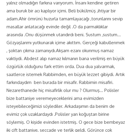
yalnız olmadığın farkına varıyorum. İnsanı kendine getiren
ama buruk bir acı kaplıyor içimi. Beli bükülmüş ,ihtiyar bir
adam.Ahir ömrünü huzurla tamamlayacağı ,torunlarını sevip
masallar anlatacağı evinde değil .O da parmaklıklar
arasında .Onu düşünmek utandırdı beni. Sustum ,sustum…
Gözyaşlarımı yutkunarak içime akıttım. Gerçeği kabullenmek
, şoktan çıkma zamanıydı.Akşam ezanı okunmuş namaz
vaktiydi. Abdest alıp namaz kılmanın bana verilmiş en büyük
özgürlük olduğunu fark ettim orda. Dua dua yalvarmak,
saatlerce istemek Rabbimden, en büyük lezzet gibiydi. Artık
farkındaydım ben burada bir misafir. Rabbimin misafiri.
Nezarethanede hiç misafirlik olur mu ? Olurmuş… Polisler
bize battaniye veremeyeceklerini ama evimizden
isteyebileceğimizi söylediler. Arkadaşımın da benim de
evimiz çok uzaklardaydı .Polisler yan koğuştan birine
söylemiş. O kişide evinden istetmiş. O gece bize bembeyaz
iki çift battaniye, seccade ve terlik geldi. Görünce çok