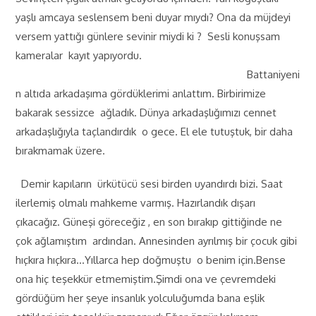
yaşlı amcaya seslensem beni duyar mıydı? Ona da müjdeyi
versem yattığı günlere sevinir miydi ki ? Sesli konuşsam
kameralar kayıt yapıyordu.
Battaniyeni
n altıda arkadaşıma gördüklerimi anlattım. Birbirimize
bakarak sessizce ağladık. Dünya arkadaşlığımızı cennet
arkadaşlığıyla taçlandırdık o gece. El ele tutuştuk, bir daha
bırakmamak üzere.
Demir kapıların ürkütücü sesi birden uyandırdı bizi. Saat
ilerlemiş olmalı mahkeme varmış. Hazırlandık dışarı
çıkacağız. Güneşi göreceğiz , en son bırakıp gittiğinde ne
çok ağlamıştım ardından. Annesinden ayrılmış bir çocuk gibi
hıçkıra hıçkıra…Yıllarca hep doğmuştu o benim için.Bense
ona hiç teşekkür etmemiştim.Şimdi ona ve çevremdeki
gördüğüm her şeye insanlık yolculuğumda bana eşlik