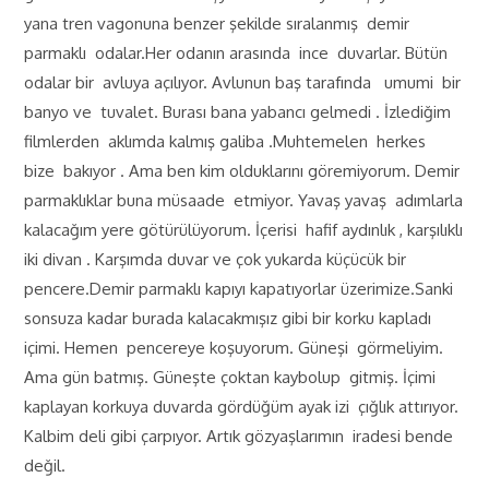
yana tren vagonuna benzer şekilde sıralanmış demir
parmaklı odalar.Her odanın arasında ince duvarlar. Bütün
odalar bir avluya açılıyor. Avlunun baş tarafında umumi bir
banyo ve tuvalet. Burası bana yabancı gelmedi . İzlediğim
filmlerden aklımda kalmış galiba .Muhtemelen herkes
bize bakıyor . Ama ben kim olduklarını göremiyorum. Demir
parmaklıklar buna müsaade etmiyor. Yavaş yavaş adımlarla
kalacağım yere götürülüyorum. İçerisi hafif aydınlık , karşılıklı
iki divan . Karşımda duvar ve çok yukarda küçücük bir
pencere.Demir parmaklı kapıyı kapatıyorlar üzerimize.Sanki
sonsuza kadar burada kalacakmışız gibi bir korku kapladı
içimi. Hemen pencereye koşuyorum. Güneşi görmeliyim.
Ama gün batmış. Güneşte çoktan kaybolup gitmiş. İçimi
kaplayan korkuya duvarda gördüğüm ayak izi çığlık attırıyor.
Kalbim deli gibi çarpıyor. Artık gözyaşlarımın iradesi bende
değil.