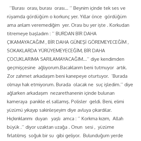
‘’Burası orası, burası orası… ‘’ Beynim içinde tek ses ve
rüyamda gördüğüm o korkunç yer. Yıllar önce gördüğüm
ama anlam veremediğim yer. Orası bu yer işte . Korkudan
titremeye başladım : ’’ BURDAN BİR DAHA
ÇIKAMAYACAĞIM , BİR DAHA GÜNEŞİ GÖREMEYECEĞİM ,
SOKAKLARDA YÜRÜYEMEYECEĞİM, BİR DAHA
ÇOCUKLARIMA SARILAMAYACAĞIM…’’ diye kendimden
geçmişçesine ağlıyorum.Bacaklarım beni tutmuyor artık.
Zor zahmet arkadaşım beni kanepeye oturtuyor. ’Burada
olmayı hak etmiyorum. Burada olacak ne suç işledim.’’ diye
ağlarken arkadaşım nezarethanenin içinde bulunan
kameraya panikle el sallamış. Polisler geldi. Beni, elimi
yüzümü yıkayıp sakinleşeyim diye avluya çıkardılar.
Hıçkırıklarımı duyan yaşlı amca : ‘’ Korkma kızım, Allah
büyük .‘’ diyor uzaktan uzağa . Onun sesi , yüzüme
fırlatılmış soğuk bir su gibi geliyor. Bulunduğum yerde