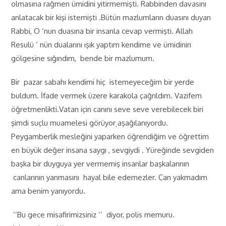
olmasına rağmen ümidini yitirmemişti. Rabbinden davasını
anlatacak bir kişi istemişti .Bütün mazlumların duasını duyan
Rabbi, O ‘nun duasına bir insanla cevap vermişti. Allah
Resulü ‘ nün dualarını ışık yaptım kendime ve ümidinin
gölgesine sığındım, bende bir mazlumum.
Bir pazar sabahı kendimi hiç istemeyeceğim bir yerde
buldum. İfade vermek üzere karakola çağrıldım. Vazifem
öğretmenlikti.Vatan için canını seve seve verebilecek biri
şimdi suçlu muamelesi görüyor¸aşağılanıyordu.
Peygamberlik mesleğini yaparken öğrendiğim ve öğrettim
en büyük değer insana saygı , sevgiydi . Yüreğinde sevgiden
başka bir duyguya yer vermemiş insanlar başkalarının
canlarının yanmasını hayal bile edemezler. Can yakmadım
ama benim yanıyordu.
‘’Bu gece misafirimizsiniz ‘’ diyor, polis memuru.