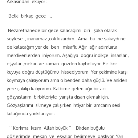
Arkasından ekliyor :
-Belki birkaç gece …
Nezarethanede bir gece kalacağımı biri şaka olarak
söylese , inanamaz ,çok kızardım. Ama bu ne şakaydı ne
de kalacağım yer de ben misafir. Ağır ağır adımlarla
merdivenlerden iniyorum. Aşağıya doğru indikçe insanlar ,
eşyalar ,mekan ve zaman gözden kayboluyor. Bir kör
kuyuya doğru düştüğümü hissediyorum. Yer çekimine karşı
koymaya çalışıyorum ama o benden daha güçlü. Ve aniden
yere çakılıp kalıyorum. Kalbime gelen ağır bir acı,
gözyaşlarım birbirleriyle yarışta dışarı çıkmak için.
Gözyaşlarımı silmeye çalışırken ihtiyar bir amcanın sesi
kulağımda yankılanıyor :
‘’ Korkma kızım Allah büyük ‘’ Birden buğulu
gözlerimde mekan ve eşyalar belirmeye başlıyor. Yan