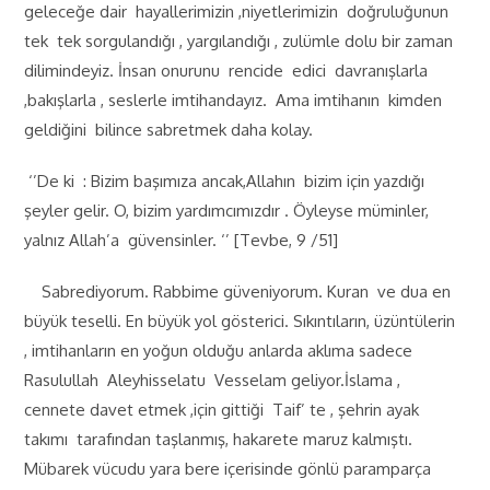
geleceğe dair hayallerimizin ,niyetlerimizin doğruluğunun
tek tek sorgulandığı , yargılandığı , zulümle dolu bir zaman
dilimindeyiz. İnsan onurunu rencide edici davranışlarla
,bakışlarla , seslerle imtihandayız. Ama imtihanın kimden
geldiğini bilince sabretmek daha kolay.
‘’De ki : Bizim başımıza ancak,Allahın bizim için yazdığı
şeyler gelir. O, bizim yardımcımızdır . Öyleyse müminler,
yalnız Allah’a güvensinler. ‘’ [Tevbe, 9 /51]
Sabrediyorum. Rabbime güveniyorum. Kuran ve dua en
büyük teselli. En büyük yol gösterici. Sıkıntıların, üzüntülerin
, imtihanların en yoğun olduğu anlarda aklıma sadece
Rasulullah Aleyhisselatu Vesselam geliyor.İslama ,
cennete davet etmek ,için gittiği Taif’ te , şehrin ayak
takımı tarafından taşlanmış, hakarete maruz kalmıştı.
Mübarek vücudu yara bere içerisinde gönlü paramparça