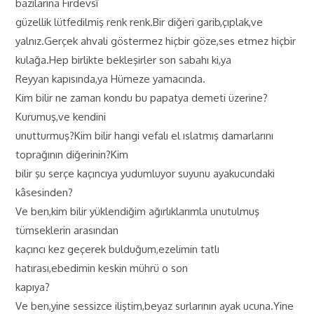
bazılarına Firdevsî
güzellik lütfedilmiş renk renk.Bir diğeri garib,çıplak,ve
yalnız.Gerçek ahvali göstermez hiçbir göze,ses etmez hiçbir
kulağa.Hep birlikte bekleşirler son sabahı ki,ya
Reyyan kapısında,ya Hümeze yamacında.
Kim bilir ne zaman kondu bu papatya demeti üzerine?
Kurumuş,ve kendini
unutturmuş?Kim bilir hangi vefalı el ıslatmış damarlarını
toprağının diğerinin?Kim
bilir şu serçe kaçıncıya yudumluyor suyunu ayakucundaki
kâsesinden?
Ve ben,kim bilir yüklendiğim ağırlıklarımla unutulmuş
tümseklerin arasından
kaçıncı kez geçerek bulduğum,ezelimin tatlı
hatırası,ebedimin keskin mührü o son
kapıya?
Ve ben,yine sessizce iliştim,beyaz surlarının ayak ucuna.Yine