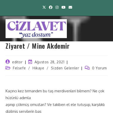
Ziyaret / Mine Akdemir
editor
Ağustos 28, 2021
Felsefe
/
Hikaye
/
Sizden Gelenler
0 Yorum
Kaçıncı kez tırmandım bu taş merdivenleri bilmem? Ne çok
hüzünlü adımla
aşınıp çökmüş omuzları? Ve takiben el ele tutuşup, karşılıklı
dizilmiş servilerin baş