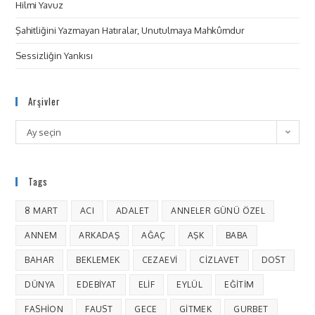
Hilmi Yavuz
Şahitliğini Yazmayan Hatıralar, Unutulmaya Mahkûmdur
Sessizliğin Yankısı
Arşivler
Ay seçin
Tags
8 MART
ACI
ADALET
ANNELER GÜNÜ ÖZEL
ANNEM
ARKADAŞ
AĞAÇ
AŞK
BABA
BAHAR
BEKLEMEK
CEZAEVI
CIZLAVET
DOST
DÜNYA
EDEBIYAT
ELIF
EYLÜL
EĞITIM
FASHION
FAUST
GECE
GITMEK
GURBET