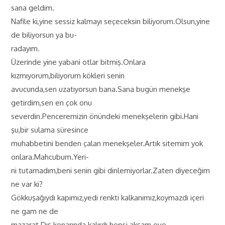
sana geldim.
Nafile ki,yine sessiz kalmayı seçeceksin biliyorum.Olsun,yine
de biliyorsun ya bu-
radayım.
Üzerinde yine yabani otlar bitmiş.Onlara
kızmıyorum,biliyorum kökleri senin
avucunda,sen uzatıyorsun bana.Sana bugün menekşe
getirdim,sen en çok onu
severdin.Penceremizin önündeki menekşelerin gibi.Hani
şu,bir sulama süresince
muhabbetini benden çalan menekşeler.Artık sitemim yok
onlara.Mahcubum.Yeri-
ni tutamadım,beni senin gibi dinlemiyorlar.Zaten diyeceğim
ne var ki?
Gökkuşağıydı kapımız,yedi renkti kalkanımız,koymazdı içeri
ne gam ne de
mazarat.Dış kenarında kalırdı hepsi akşam eve