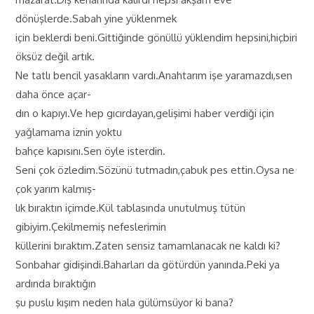
dönüşlerde.Sabah yine yüklenmek
için beklerdi beni.Gittiğinde gönüllü yüklendim hepsini,hiçbiri
öksüz değil artık.
Ne tatlı bencil yasakların vardı.Anahtarım işe yaramazdı,sen
daha önce açar-
dın o kapıyı.Ve hep gıcırdayan,gelişimi haber verdiği için
yağlamama iznin yoktu
bahçe kapısını.Sen öyle isterdin.
Seni çok özledim.Sözünü tutmadın,çabuk pes ettin.Oysa ne
çok yarım kalmış-
lık bıraktın içimde.Kül tablasında unutulmuş tütün
gibiyim.Çekilmemiş nefeslerimin
küllerini bıraktım.Zaten sensiz tamamlanacak ne kaldı ki?
Sonbahar gidişindi.Baharları da götürdün yanında.Peki ya
ardında bıraktığın
şu puslu kışım neden hala gülümsüyor ki bana?