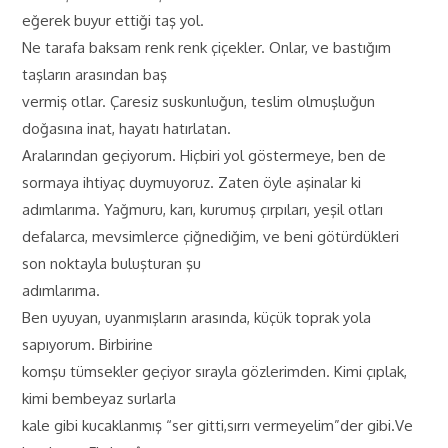
eğerek buyur ettiği taş yol.
Ne tarafa baksam renk renk çiçekler. Onlar, ve bastığım
taşların arasından baş
vermiş otlar. Çaresiz suskunluğun, teslim olmuşluğun
doğasına inat, hayatı hatırlatan.
Aralarından geçiyorum. Hiçbiri yol göstermeye, ben de
sormaya ihtiyaç duymuyoruz. Zaten öyle aşinalar ki
adımlarıma. Yağmuru, karı, kurumuş çırpıları, yeşil otları
defalarca, mevsimlerce çiğnediğim, ve beni götürdükleri
son noktayla buluşturan şu
adımlarıma.
Ben uyuyan, uyanmışların arasında, küçük toprak yola
sapıyorum. Birbirine
komşu tümsekler geçiyor sırayla gözlerimden. Kimi çıplak,
kimi bembeyaz surlarla
kale gibi kucaklanmış “ser gitti,sırrı vermeyelim”der gibi.Ve