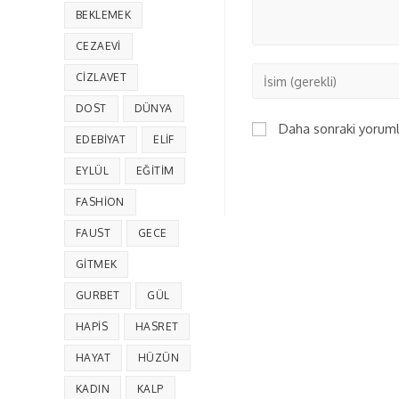
BEKLEMEK
CEZAEVI
CIZLAVET
DOST
DÜNYA
Daha sonraki yorumla
EDEBIYAT
ELIF
EYLÜL
EĞITIM
FASHION
FAUST
GECE
GITMEK
GURBET
GÜL
HAPIS
HASRET
HAYAT
HÜZÜN
KADIN
KALP