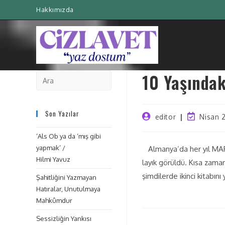
Hakkımızda
10 Yaşındak
Son Yazılar
editor
Nisan 
‘Als Ob ya da ‘mış gibi
yapmak’ /
Almanya’da her yıl MAP A
Hilmi Yavuz
layık görüldü. Kısa zama
şimdilerde ikinci kitabı
Şahitliğini Yazmayan
Hatıralar, Unutulmaya
Mahkûmdur
Sessizliğin Yankısı