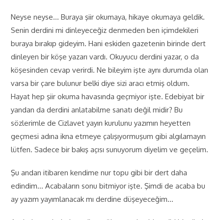
Neyse neyse… Buraya şiir okumaya, hikaye okumaya geldik.
Senin derdini mi dinleyeceğiz denmeden ben içimdekileri
buraya bırakıp gideyim. Hani eskiden gazetenin birinde dert
dinleyen bir köşe yazarı vardı. Okuyucu derdini yazar, o da
köşesinden cevap verirdi. Ne bileyim işte aynı durumda olan
varsa bir çare bulunur belki diye sizi aracı etmiş oldum.
Hayat hep şiir okuma havasında geçmiyor işte. Edebiyat bir
yandan da derdini anlatabilme sanatı değil midir? Bu
sözlerimle de Cizlavet yayın kurulunu yazımın heyetten
geçmesi adına ikna etmeye çalışıyormuşum gibi algılamayın
lütfen. Sadece bir bakış açısı sunuyorum diyelim ve geçelim.
Şu andan itibaren kendime nur topu gibi bir dert daha
edindim… Acabaların sonu bitmiyor işte. Şimdi de acaba bu
ay yazım yayımlanacak mı derdine düşeyeceğim…