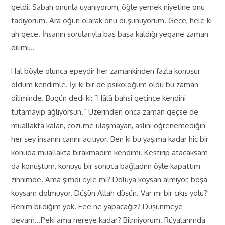
geldi. Sabah onunla uyanıyorum, öğle yemek niyetine onu
tadıyorum. Ara öğün olarak onu düşünüyorum. Gece, hele ki
ah gece. İnsanın sorularıyla baş başa kaldığı yegane zaman
dilimi…
Hal böyle olunca epeydir her zamankinden fazla konuşur
oldum kendimle. İyi ki bir de psikoloğum oldu bu zaman
diliminde. Bugün dedi ki: ”Hâlâ bahsi geçince kendini
tutamayıp ağlıyorsun.” Üzerinden onca zaman geçse de
muallakta kalan, çözüme ulaşmayan, aslını öğrenemediğin
her şey insanın canını acıtıyor. Ben ki bu yaşıma kadar hiç bir
konuda muallakta bırakmadım kendimi. Kestirip atacaksam
da konuştum, konuyu bir sonuca bağladım öyle kapattım
zihnimde. Ama şimdi öyle mi? Doluya koysan almıyor, boşa
koysam dolmuyor. Düşün Allah düşün. Var mı bir çıkış yolu?
Benim bildiğim yok. Eee ne yapacağız? Düşünmeye
devam…Peki ama nereye kadar? Bilmiyorum. Rüyalarımda