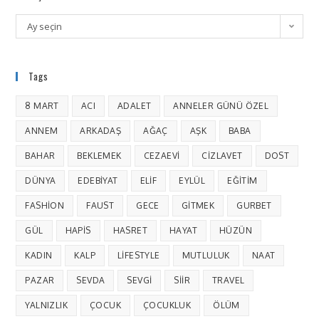
Ay seçin
Tags
8 MART
ACI
ADALET
ANNELER GÜNÜ ÖZEL
ANNEM
ARKADAŞ
AĞAÇ
AŞK
BABA
BAHAR
BEKLEMEK
CEZAEVI
CIZLAVET
DOST
DÜNYA
EDEBIYAT
ELIF
EYLÜL
EĞITIM
FASHION
FAUST
GECE
GITMEK
GURBET
GÜL
HAPIS
HASRET
HAYAT
HÜZÜN
KADIN
KALP
LIFESTYLE
MUTLULUK
NAAT
PAZAR
SEVDA
SEVGI
SIIR
TRAVEL
YALNIZLIK
ÇOCUK
ÇOCUKLUK
ÖLÜM