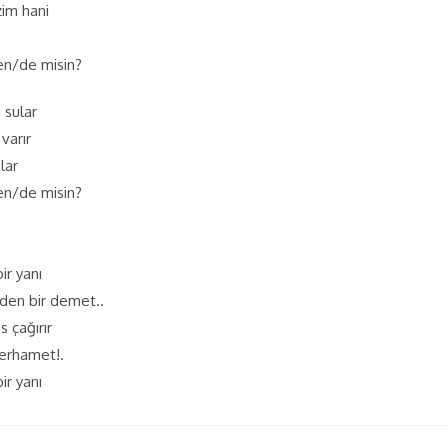
zim hani
en/de misin?
 sular
varır
lar
en/de misin?
ir yanı
den bir demet..
s çağırır
merhamet!.
ir yanı