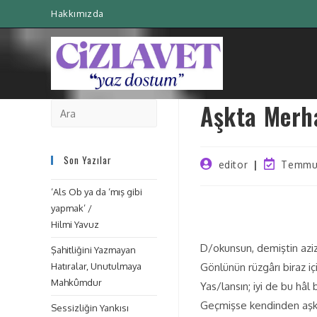
Hakkımızda
Aşkta Merh
Son Yazılar
editor
Temmuz
‘Als Ob ya da ‘mış gibi
yapmak’ /
Hilmi Yavuz
D/okunsun, demiştin azi
Şahitliğini Yazmayan
Hatıralar, Unutulmaya
Gönlünün rüzgârı biraz i
Mahkûmdur
Yas/lansın; iyi de bu hâl b
Geçmişse kendinden aşk
Sessizliğin Yankısı