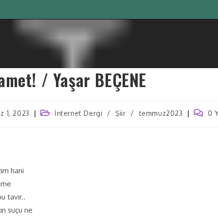
amet! / Yaşar BEÇENE
 1, 2023
İnternet Dergi
/
Şiir
/
temmuz2023
0 
zim hani
çime
u tavır..
ın suçu ne