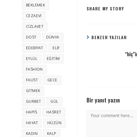
BEKLEMEK
SHARE MY STORY
CEZAEVI
CIZLAVET
BENZER YAZILAR
DOST
DÜNYA
EDEBIYAT
ELIF
“hiç”
EYLÜL
EĞITIM
FASHION
FAUST
GECE
GITMEK
Bir yanıt yazın
GURBET
GÜL
HAPIS
HASRET
HAYAT
HÜZÜN
KADIN
KALP