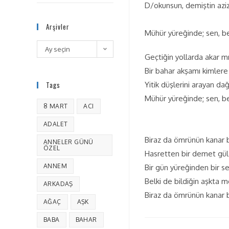
D/okunsun, demiştin azi
Arşivler
Mühür yüreğinde; sen, b
Ay seçin
Geçtiğin yollarda akar mı
Bir bahar akşamı kimlere 
Tags
Yitik düşlerini arayan dağ
Mühür yüreğinde; sen, b
8 MART
ACI
ADALET
Biraz da ömrünün kanar b
ANNELER GÜNÜ
ÖZEL
Hasretten bir demet gül
ANNEM
Bir gün yüreğinden bir se
Belki de bildiğin aşkta 
ARKADAŞ
Biraz da ömrünün kanar b
AĞAÇ
AŞK
BABA
BAHAR