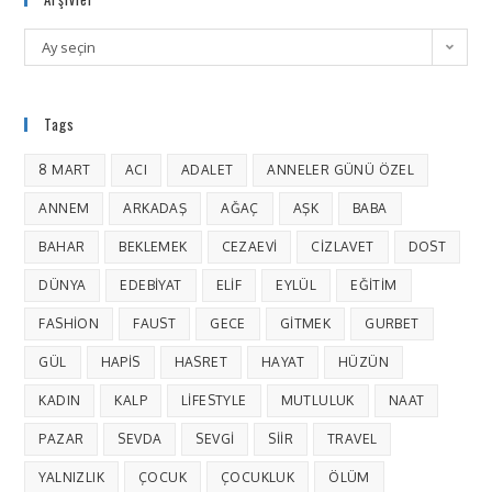
Ay seçin
Tags
8 MART
ACI
ADALET
ANNELER GÜNÜ ÖZEL
ANNEM
ARKADAŞ
AĞAÇ
AŞK
BABA
BAHAR
BEKLEMEK
CEZAEVI
CIZLAVET
DOST
DÜNYA
EDEBIYAT
ELIF
EYLÜL
EĞITIM
FASHION
FAUST
GECE
GITMEK
GURBET
GÜL
HAPIS
HASRET
HAYAT
HÜZÜN
KADIN
KALP
LIFESTYLE
MUTLULUK
NAAT
PAZAR
SEVDA
SEVGI
SIIR
TRAVEL
YALNIZLIK
ÇOCUK
ÇOCUKLUK
ÖLÜM