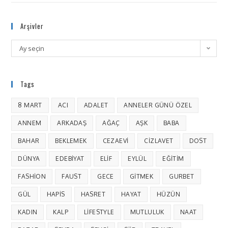
Arşivler
Ay seçin
Tags
8 MART
ACI
ADALET
ANNELER GÜNÜ ÖZEL
ANNEM
ARKADAŞ
AĞAÇ
AŞK
BABA
BAHAR
BEKLEMEK
CEZAEVI
CIZLAVET
DOST
DÜNYA
EDEBIYAT
ELIF
EYLÜL
EĞITIM
FASHION
FAUST
GECE
GITMEK
GURBET
GÜL
HAPIS
HASRET
HAYAT
HÜZÜN
KADIN
KALP
LIFESTYLE
MUTLULUK
NAAT