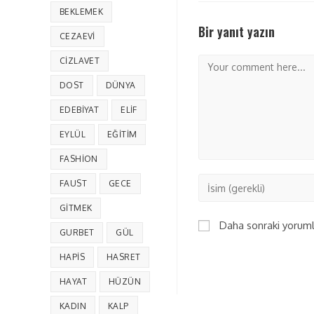
BEKLEMEK
Bir yanıt yazın
CEZAEVI
CIZLAVET
DOST
DÜNYA
EDEBIYAT
ELIF
EYLÜL
EĞITIM
FASHION
FAUST
GECE
GITMEK
Daha sonraki yorumla
GURBET
GÜL
HAPIS
HASRET
HAYAT
HÜZÜN
KADIN
KALP