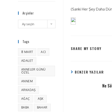
(Sanki Her Şey Daha Dün 
Arşivler
Ay seçin
Tags
SHARE MY STORY
8 MART
ACI
ADALET
ANNELER GÜNÜ
BENZER YAZILAR
ÖZEL
ANNEM
Ne Sö
ARKADAŞ
AĞAÇ
AŞK
BABA
BAHAR