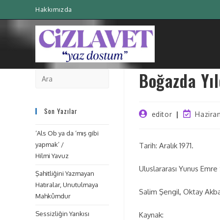
Hakkımızda
Boğazda Yıl
Son Yazılar
editor
Haziran
‘Als Ob ya da ‘mış gibi
yapmak’ /
Tarih: Aralık 1971.
Hilmi Yavuz
Uluslararası Yunus Emre S
Şahitliğini Yazmayan
Hatıralar, Unutulmaya
Salim Şengil, Oktay Akba
Mahkûmdur
Sessizliğin Yankısı
Kaynak: