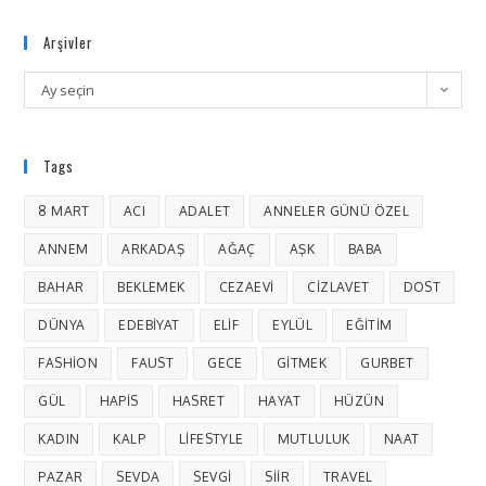
Arşivler
Ay seçin
Tags
8 MART
ACI
ADALET
ANNELER GÜNÜ ÖZEL
ANNEM
ARKADAŞ
AĞAÇ
AŞK
BABA
BAHAR
BEKLEMEK
CEZAEVI
CIZLAVET
DOST
DÜNYA
EDEBIYAT
ELIF
EYLÜL
EĞITIM
FASHION
FAUST
GECE
GITMEK
GURBET
GÜL
HAPIS
HASRET
HAYAT
HÜZÜN
KADIN
KALP
LIFESTYLE
MUTLULUK
NAAT
PAZAR
SEVDA
SEVGI
SIIR
TRAVEL