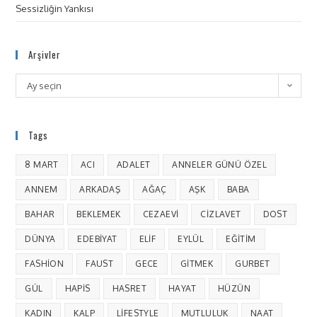
Sessizliğin Yankısı
Arşivler
Ay seçin
Tags
8 MART
ACI
ADALET
ANNELER GÜNÜ ÖZEL
ANNEM
ARKADAŞ
AĞAÇ
AŞK
BABA
BAHAR
BEKLEMEK
CEZAEVI
CIZLAVET
DOST
DÜNYA
EDEBIYAT
ELIF
EYLÜL
EĞITIM
FASHION
FAUST
GECE
GITMEK
GURBET
GÜL
HAPIS
HASRET
HAYAT
HÜZÜN
KADIN
KALP
LIFESTYLE
MUTLULUK
NAAT