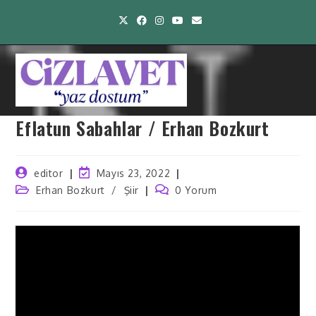
Eflatun Sabahlar / Erhan Bozkurt
editor
Mayıs 23, 2022
Erhan Bozkurt
/
Şiir
0 Yorum