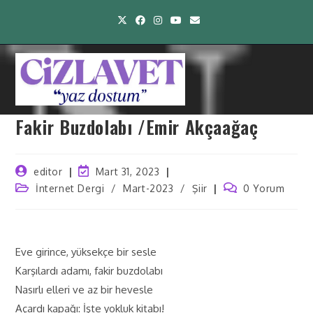
Fakir Buzdolabı /Emir Akçaağaç
editor
Mart 31, 2023
İnternet Dergi
/
Mart-2023
/
Şiir
0 Yorum
Eve girince, yüksekçe bir sesle
Karşılardı adamı, fakir buzdolabı
Nasırlı elleri ve az bir hevesle
Açardı kapağı: İşte yokluk kitabı!