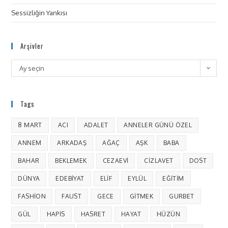
Sessizliğin Yankısı
Arşivler
Ay seçin
Tags
8 MART
ACI
ADALET
ANNELER GÜNÜ ÖZEL
ANNEM
ARKADAŞ
AĞAÇ
AŞK
BABA
BAHAR
BEKLEMEK
CEZAEVI
CIZLAVET
DOST
DÜNYA
EDEBIYAT
ELIF
EYLÜL
EĞITIM
FASHION
FAUST
GECE
GITMEK
GURBET
GÜL
HAPIS
HASRET
HAYAT
HÜZÜN