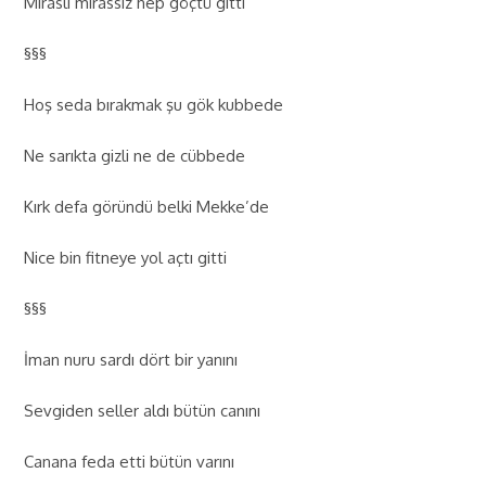
Miraslı mirassız hep göçtü gitti
§§§
Hoş seda bırakmak şu gök kubbede
Ne sarıkta gizli ne de cübbede
Kırk defa göründü belki Mekke’de
Nice bin fitneye yol açtı gitti
§§§
İman nuru sardı dört bir yanını
Sevgiden seller aldı bütün canını
Canana feda etti bütün varını