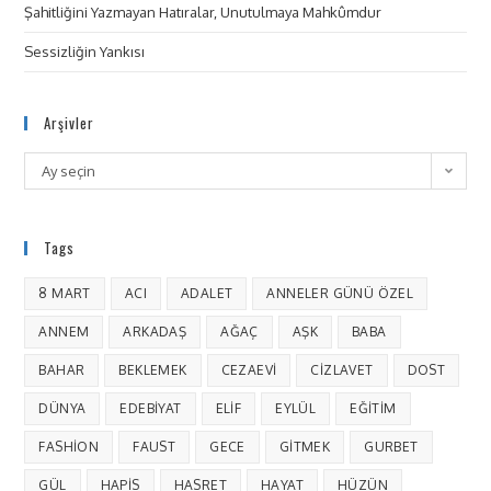
Şahitliğini Yazmayan Hatıralar, Unutulmaya Mahkûmdur
Sessizliğin Yankısı
Arşivler
Ay seçin
Tags
8 MART
ACI
ADALET
ANNELER GÜNÜ ÖZEL
ANNEM
ARKADAŞ
AĞAÇ
AŞK
BABA
BAHAR
BEKLEMEK
CEZAEVI
CIZLAVET
DOST
DÜNYA
EDEBIYAT
ELIF
EYLÜL
EĞITIM
FASHION
FAUST
GECE
GITMEK
GURBET
GÜL
HAPIS
HASRET
HAYAT
HÜZÜN