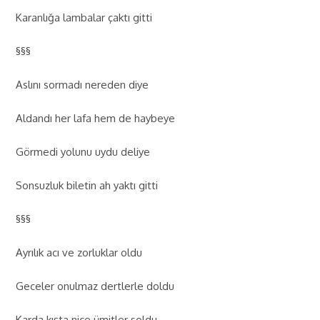
Karanlığa lambalar çaktı gitti
§§§
Aslını sormadı nereden diye
Aldandı her lafa hem de haybeye
Görmedi yolunu uydu deliye
Sonsuzluk biletin ah yaktı gitti
§§§
Ayrılık acı ve zorluklar oldu
Geceler onulmaz dertlerle doldu
Karda kışta nice ümitler soldu