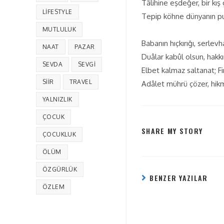
Tâlihine eşdeğer, bir kı
LIFESTYLE
Tepip köhne dünyanın pu
MUTLULUK
Babanın hıçkırığı, serlev
NAAT
PAZAR
Duâlar kabûl olsun, hak
SEVDA
SEVGI
Elbet kalmaz saltanat; F
SIIR
TRAVEL
Adâlet mührü çözer, hik
YALNIZLIK
ÇOCUK
SHARE MY STORY
ÇOCUKLUK
ÖLÜM
ÖZGÜRLÜK
BENZER YAZILAR
ÖZLEM