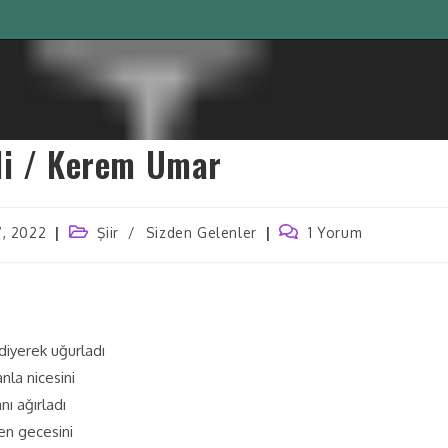
li / Kerem Umar
7, 2022
Şiir
/
Sizden Gelenler
1 Yorum
 diyerek uğurladı
nla nicesini
nı ağırladı
yen gecesini