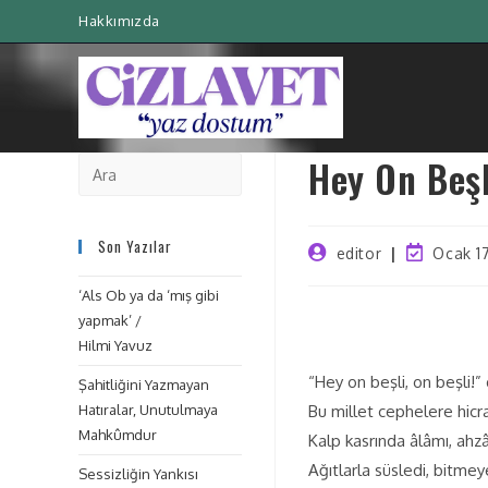
Hakkımızda
Hey On Beş
Son Yazılar
editor
Ocak 1
‘Als Ob ya da ‘mış gibi
yapmak’ /
Hilmi Yavuz
“Hey on beşli, on beşli!”
Şahitliğini Yazmayan
Hatıralar, Unutulmaya
Bu millet cephelere hicra
Mahkûmdur
Kalp kasrında âlâmı, ahzâ
Ağıtlarla süsledi, bitme
Sessizliğin Yankısı