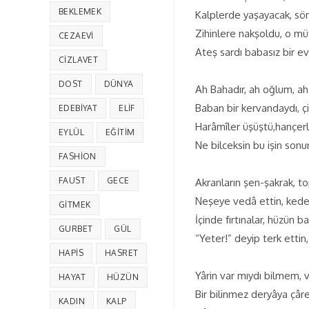
BEKLEMEK
Kalplerde yaşayacak, sö
Zihinlere nakşoldu, o m
CEZAEVI
Ateş sardı babasız bir ev
CIZLAVET
DOST
DÜNYA
Ah Bahadır, ah oğlum, a
Baban bir kervandaydı, çi
EDEBIYAT
ELIF
Harâmîler üşüştü,hançer
EYLÜL
EĞITIM
Ne bilceksin bu işin sonu
FASHION
FAUST
GECE
Akranların şen-şakrak, t
Neşeye vedâ ettin, ked
GITMEK
İçinde fırtınalar, hüzün b
GURBET
GÜL
“Yeter!” deyip terk ettin
HAPIS
HASRET
Yârin var mıydı bilmem, 
HAYAT
HÜZÜN
Bir bilinmez deryâya çâre
KADIN
KALP