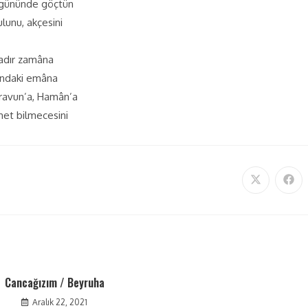
ş gününde göçtün
lunu, akçesini
hadır zamâna
kındaki emâna
iravun’a, Hamân’a
met bilmecesini
Cancağızım / Beyruha
Aralık 22, 2021