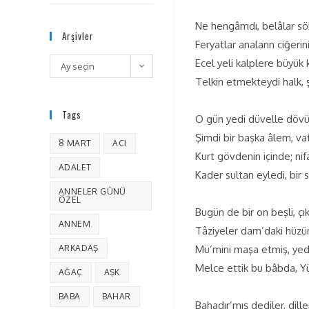
Ne hengâmdı, belâlar sö
Arşivler
Feryatlar anaların ciğerin
Ecel yeli kalplere büyük 
Ay seçin
Telkin etmekteydi halk, 
Tags
O gün yedi düvelle döv
Şimdi bir başka âlem, v
8 MART
ACI
Kurt gövdenin içinde; nif
ADALET
Kader sultan eyledi, bir 
ANNELER GÜNÜ
ÖZEL
Bugün de bir on beşli, çı
ANNEM
Tâziyeler dam’daki hüzü
ARKADAŞ
Mü’mini maşa etmiş, yedi
Melce ettik bu bâbda, Yüc
AĞAÇ
AŞK
BABA
BAHAR
Bahadır’mış dediler, dille