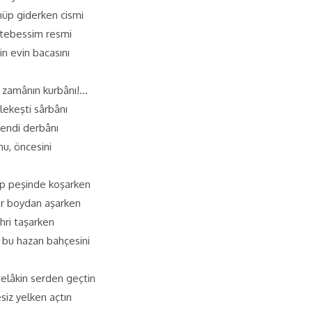
nüp giderken cismi
ütebessim resmi
in evin bacasını
h zamânın kurbânı!…
lekeşti sârbânı
lendi derbânı
nu, öncesini
op peşinde koşarken
er boydan aşarken
ahri taşarken
, bu hazan bahçesini
velâkin serden geçtin
siz yelken açtın