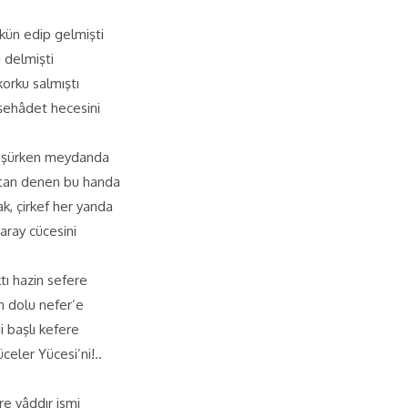
kün edip gelmişti
i delmişti
korku salmıştı
şehâdet hecesini
üşürken meydanda
atan denen bu handa
ak, çirkef her yanda
saray cücesini
ktı hazin sefere
n dolu nefer’e
 başlı kefere
eler Yücesi’ni!..
re yâddır ismi