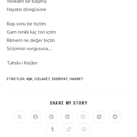
Yenildim bir başıma
Hayatın döngüsüne
Başı sonu bir hiçtim
Gam renkli kaç ton içtim
Bilmem ne değer biçtin
Sözümün vurgusuna…
Tahsîn-i Kelâm
ETIKETLER
:
AŞK
,
CIZLAVET
,
EDEBIYAT
,
HASRET
SHARE MY STORY