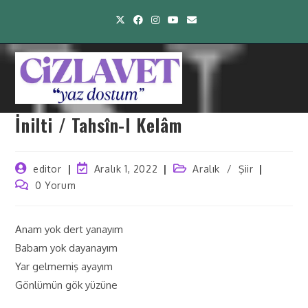
İnilti / Tahsîn-I Kelâm
editor
Aralık 1, 2022
Aralık
/
Şiir
0 Yorum
Anam yok dert yanayım
Babam yok dayanayım
Yar gelmemiş ayayım
Gönlümün gök yüzüne