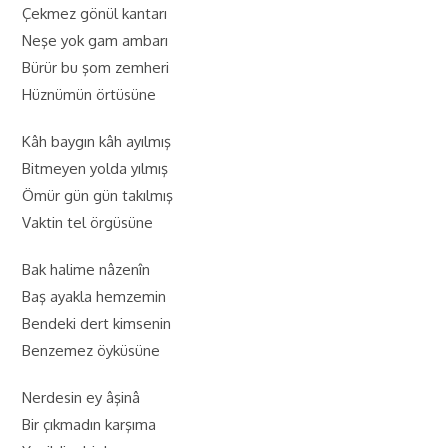
Çekmez gönül kantarı
Neşe yok gam ambarı
Bürür bu şom zemheri
Hüznümün örtüsüne
Kâh baygın kâh ayılmış
Bitmeyen yolda yılmış
Ömür gün gün takılmış
Vaktin tel örgüsüne
Bak halime nâzenîn
Baş ayakla hemzemin
Bendeki dert kimsenin
Benzemez öyküsüne
Nerdesin ey âşinâ
Bir çıkmadın karşıma