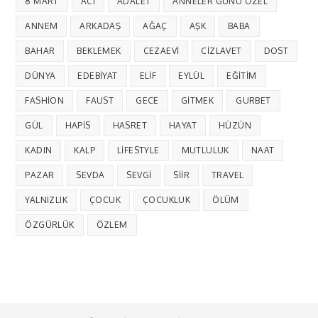
8 MART
ACI
ADALET
ANNELER GÜNÜ ÖZEL
ANNEM
ARKADAŞ
AĞAÇ
AŞK
BABA
BAHAR
BEKLEMEK
CEZAEVI
CIZLAVET
DOST
DÜNYA
EDEBIYAT
ELIF
EYLÜL
EĞITIM
FASHION
FAUST
GECE
GITMEK
GURBET
GÜL
HAPIS
HASRET
HAYAT
HÜZÜN
KADIN
KALP
LIFESTYLE
MUTLULUK
NAAT
PAZAR
SEVDA
SEVGI
SIIR
TRAVEL
YALNIZLIK
ÇOCUK
ÇOCUKLUK
ÖLÜM
ÖZGÜRLÜK
ÖZLEM