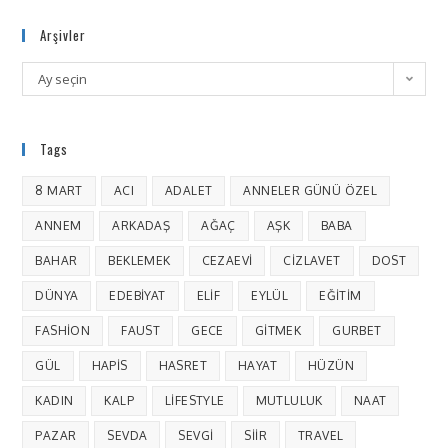
Arşivler
Ay seçin
Tags
8 MART
ACI
ADALET
ANNELER GÜNÜ ÖZEL
ANNEM
ARKADAŞ
AĞAÇ
AŞK
BABA
BAHAR
BEKLEMEK
CEZAEVI
CIZLAVET
DOST
DÜNYA
EDEBIYAT
ELIF
EYLÜL
EĞITIM
FASHION
FAUST
GECE
GITMEK
GURBET
GÜL
HAPIS
HASRET
HAYAT
HÜZÜN
KADIN
KALP
LIFESTYLE
MUTLULUK
NAAT
PAZAR
SEVDA
SEVGI
SIIR
TRAVEL