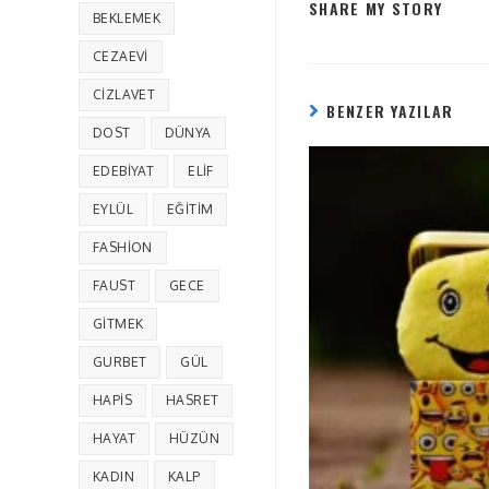
SHARE MY STORY
BEKLEMEK
CEZAEVI
CIZLAVET
BENZER YAZILAR
DOST
DÜNYA
EDEBIYAT
ELIF
EYLÜL
EĞITIM
FASHION
FAUST
GECE
GITMEK
GURBET
GÜL
HAPIS
HASRET
HAYAT
HÜZÜN
KADIN
KALP