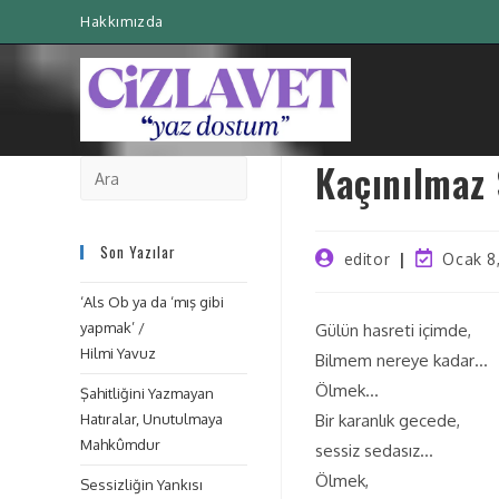
Hakkımızda
Kaçınılmaz
Son Yazılar
editor
Ocak 8
‘Als Ob ya da ‘mış gibi
yapmak’ /
Gülün hasreti içimde,
Hilmi Yavuz
Bilmem nereye kadar…
Ölmek…
Şahitliğini Yazmayan
Hatıralar, Unutulmaya
Bir karanlık gecede,
Mahkûmdur
sessiz sedasız…
Ölmek,
Sessizliğin Yankısı