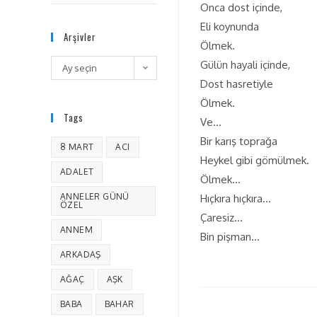
Onca dost içinde,
Eli koynunda
Arşivler
Ölmek.
Gülün hayali içinde,
Ay seçin
Dost hasretiyle
Ölmek.
Tags
Ve…
Bir karış toprağa
8 MART
ACI
Heykel gibi gömülmek.
ADALET
Ölmek…
ANNELER GÜNÜ
Hıçkıra hıçkıra…
ÖZEL
Çaresiz…
ANNEM
Bin pişman…
ARKADAŞ
AĞAÇ
AŞK
BABA
BAHAR