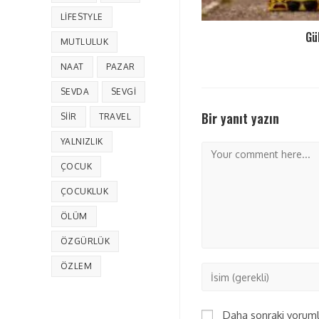
LIFESTYLE
Gü
MUTLULUK
NAAT
PAZAR
SEVDA
SEVGI
Bir yanıt yazın
SIIR
TRAVEL
YALNIZLIK
ÇOCUK
ÇOCUKLUK
ÖLÜM
ÖZGÜRLÜK
ÖZLEM
Daha sonraki yorumla