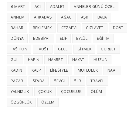
8 MART
ACI
ADALET
ANNELER GÜNÜ ÖZEL
ANNEM
ARKADAŞ
AĞAÇ
AŞK
BABA
BAHAR
BEKLEMEK
CEZAEVI
CIZLAVET
DOST
DÜNYA
EDEBIYAT
ELIF
EYLÜL
EĞITIM
FASHION
FAUST
GECE
GITMEK
GURBET
GÜL
HAPIS
HASRET
HAYAT
HÜZÜN
KADIN
KALP
LIFESTYLE
MUTLULUK
NAAT
PAZAR
SEVDA
SEVGI
SIIR
TRAVEL
YALNIZLIK
ÇOCUK
ÇOCUKLUK
ÖLÜM
ÖZGÜRLÜK
ÖZLEM