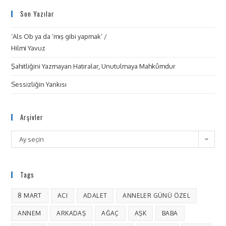
Son Yazılar
‘Als Ob ya da ‘mış gibi yapmak’ /
Hilmi Yavuz
Şahitliğini Yazmayan Hatıralar, Unutulmaya Mahkûmdur
Sessizliğin Yankısı
Arşivler
Ay seçin
Tags
8 MART
ACI
ADALET
ANNELER GÜNÜ ÖZEL
ANNEM
ARKADAŞ
AĞAÇ
AŞK
BABA