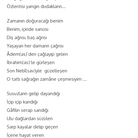
Özlentisi yangın dudakların…
Zamanın doğuracağı benim
Benim, içinde sancısı
Diş ağrısı, baş ağrısı
Yaşayan her damarın çağrısı
Âdem(as)’den çağlayıp gelen
İbrahim(as)’le gürleşen
Son Nebî(sav)yle güzelleşen
O tatlı sağrağın zamâne çeşmesiyim …
Susuzların gelip dayandığı
İçip içip kandığı
Gâfilin serap sandığı
Ulu dağlardan süzülen
Sarp kayalar delip geçen
İçene hayat veren