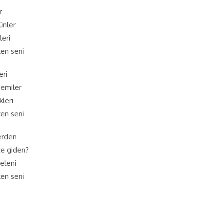
r
günler
leri
ken seni
eri
emiler
kleri
ken seni
erden
ce giden?
eleni
ken seni