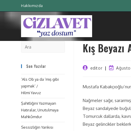
Hakkımızda
Kış Beyazı 
Son Yazılar
editor
Ağusto
‘Als Ob ya da ‘mış gibi
yapmak’ /
Mustafa Kabakçıoğlu’nu
Hilmi Yavuz
Nağmeler sağır, sararmış
Şahitliğini Yazmayan
Beyaz sandalyede buğul
Hatıralar, Unutulmaya
Tomurcuk dallarda, kavr
Mahkûmdur
Beyaz gelincikler bekler
Sessizliğin Yankısı