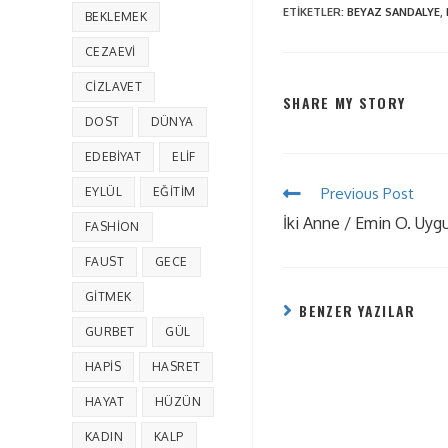
ETIKETLER
:
BEYAZ SANDALYE
,
BEKLEMEK
CEZAEVI
CIZLAVET
SHARE MY STORY
DOST
DÜNYA
EDEBIYAT
ELIF
EYLÜL
EĞITIM
Previous Post
İki Anne / Emin O. Uyg
FASHION
FAUST
GECE
GITMEK
BENZER YAZILAR
GURBET
GÜL
HAPIS
HASRET
HAYAT
HÜZÜN
KADIN
KALP