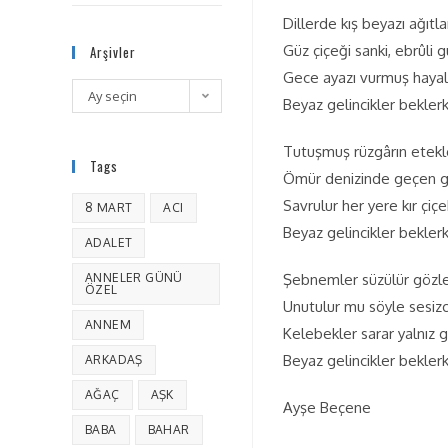
Dillerde kış beyazı ağıtla
Güz çiçeği sanki, ebrûli 
Arşivler
Gece ayazı vurmuş hayal
Ay seçin
Beyaz gelincikler bekler
Tutuşmuş rüzgârın etekl
Tags
Ömür denizinde geçen g
Savrulur her yere kır çiçe
8 MART
ACI
Beyaz gelincikler bekler
ADALET
ANNELER GÜNÜ
Şebnemler süzülür gözl
ÖZEL
Unutulur mu söyle sesiz
ANNEM
Kelebekler sarar yalnız g
Beyaz gelincikler bekler
ARKADAŞ
AĞAÇ
AŞK
Ayşe Beçene
BABA
BAHAR