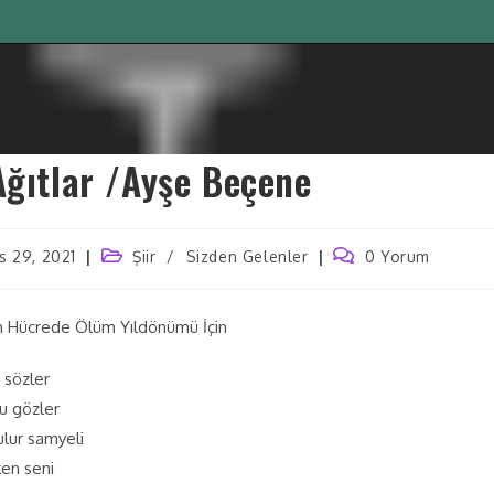
Ağıtlar /Ayşe Beçene
s 29, 2021
Şiir
/
Sizden Gelenler
0 Yorum
n Hücrede Ölüm Yıldönümü İçin
 sözler
u gözler
ulur samyeli
ken seni