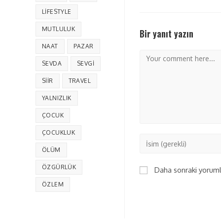
LIFESTYLE
MUTLULUK
Bir yanıt yazın
NAAT
PAZAR
SEVDA
SEVGI
SIIR
TRAVEL
YALNIZLIK
ÇOCUK
ÇOCUKLUK
ÖLÜM
ÖZGÜRLÜK
Daha sonraki yorumla
ÖZLEM