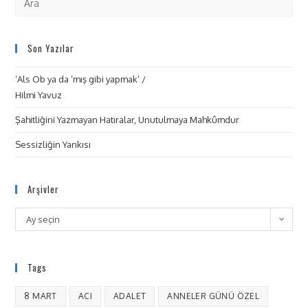
Son Yazılar
‘Als Ob ya da ‘mış gibi yapmak’ /
Hilmi Yavuz
Şahitliğini Yazmayan Hatıralar, Unutulmaya Mahkûmdur
Sessizliğin Yankısı
Arşivler
Ay seçin
Tags
8 MART
ACI
ADALET
ANNELER GÜNÜ ÖZEL