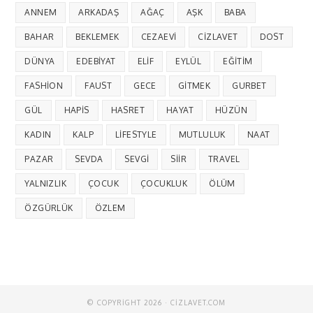
ANNEM
ARKADAŞ
AĞAÇ
AŞK
BABA
BAHAR
BEKLEMEK
CEZAEVI
CIZLAVET
DOST
DÜNYA
EDEBIYAT
ELIF
EYLÜL
EĞITIM
FASHION
FAUST
GECE
GITMEK
GURBET
GÜL
HAPIS
HASRET
HAYAT
HÜZÜN
KADIN
KALP
LIFESTYLE
MUTLULUK
NAAT
PAZAR
SEVDA
SEVGI
SIIR
TRAVEL
YALNIZLIK
ÇOCUK
ÇOCUKLUK
ÖLÜM
ÖZGÜRLÜK
ÖZLEM
© COPYRIGHT 2026 · CIZLAVET.COM