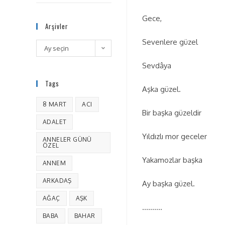
Gece,
Arşivler
Sevenlere güzel
Ay seçin
Sevdâya
Tags
Aşka güzel.
8 MART
ACI
Bir başka güzeldir
ADALET
Yıldızlı mor geceler
ANNELER GÜNÜ
ÖZEL
Yakamozlar başka
ANNEM
ARKADAŞ
Ay başka güzel.
AĞAÇ
AŞK
……….
BABA
BAHAR