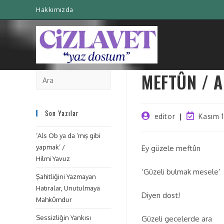
Hakkımızda
MEFTÛN / A
Son Yazılar
editor
Kasım 
‘Als Ob ya da ‘mış gibi
yapmak’ /
Ey güzele meftûn
Hilmi Yavuz
‘Güzeli bulmak mesele’
Şahitliğini Yazmayan
Hatıralar, Unutulmaya
Diyen dost!
Mahkûmdur
Sessizliğin Yankısı
Güzeli gecelerde ara