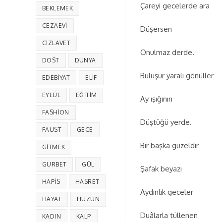
Çareyi gecelerde ara
BEKLEMEK
CEZAEVI
Düşersen
CIZLAVET
Onulmaz derde.
DOST
DÜNYA
Buluşur yaralı gönüller
EDEBIYAT
ELIF
EYLÜL
EĞITIM
Ay ışığının
FASHION
Düştüğü yerde.
FAUST
GECE
Bir başka güzeldir
GITMEK
GURBET
GÜL
Şafak beyazı
HAPIS
HASRET
Aydınlık geceler
HAYAT
HÜZÜN
Duâlarla tüllenen
KADIN
KALP