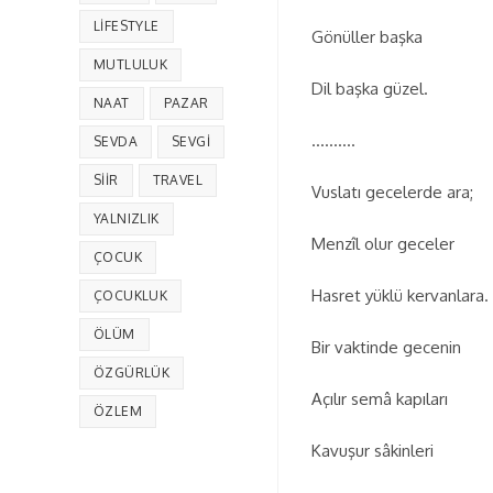
LIFESTYLE
Gönüller başka
MUTLULUK
Dil başka güzel.
NAAT
PAZAR
……….
SEVDA
SEVGI
SIIR
TRAVEL
Vuslatı gecelerde ara;
YALNIZLIK
Menzîl olur geceler
ÇOCUK
Hasret yüklü kervanlara.
ÇOCUKLUK
ÖLÜM
Bir vaktinde gecenin
ÖZGÜRLÜK
Açılır semâ kapıları
ÖZLEM
Kavuşur sâkinleri