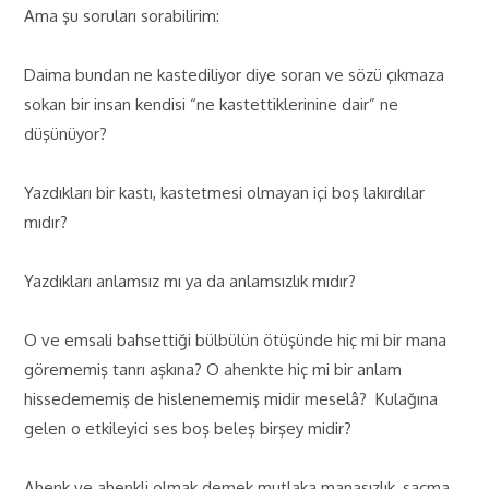
Ama şu soruları sorabilirim:
Daima bundan ne kastediliyor diye soran ve sözü çıkmaza
sokan bir insan kendisi “ne kastettiklerinine dair” ne
düşünüyor?
Yazdıkları bir kastı, kastetmesi olmayan içi boş lakırdılar
mıdır?
Yazdıkları anlamsız mı ya da anlamsızlık mıdır?
O ve emsali bahsettiği bülbülün ötüşünde hiç mi bir mana
görememiş tanrı aşkına? O ahenkte hiç mi bir anlam
hissedememiş de hislenememiş midir meselâ? Kulağına
gelen o etkileyici ses boş beleş birşey midir?
Ahenk ve ahenkli olmak demek mutlaka manasızlık, saçma