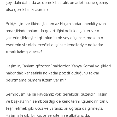
şeyi dahi daha da aç demek hastalık bir adet haline gelmiş
olsa gerek bir iki asırdır.)
Peki,Haşim ve fikirdaşları en az Haşim kadar ahenkli yazan
ama şiirinde anlam da gözettiğini belirten şairler ve o
şairlerin şiirleriyle ilgili olumlu bir şey düşünse, mesela o
eserlerin şiir olabileceğini düşünse kendileriyle ne kadar
tutarlı kalmış olacak?
Haşim’in, “anlam gözeten” şairlerden Yahya Kemal ve şiirleri
hakkındaki kanaatinin ne kadar pozitif olduğunu tekrar
belirtmeme bilmem lüzum var mı?
Sembolizm ile bir kavgamız yok; gereklidir, güzeldir. Haşim
ve başkalarının sembolistliği de kendilerini ilgilendirir; tan u
teşnî etmek gibi ucuz ve yararsız bir uğraşa da girmeyiz.
Haşim’inki gibi bir kalite sergilenirse alkışlarız da.