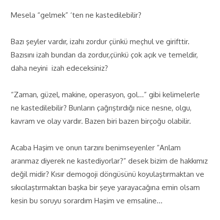
Mesela “gelmek” ‘ten ne kastedilebilir?
Bazı şeyler vardır, izahı zordur çünkü meçhul ve girifttir.
Bazısını izah bundan da zordur,çünkü çok açık ve temeldir,
daha neyini izah edeceksiniz?
“Zaman, güzel, makine, operasyon, gol…” gibi kelimelerle
ne kastedilebilir? Bunların çağrıştırdığı nice nesne, olgu,
kavram ve olay vardır. Bazen biri bazen birçoğu olabilir.
Acaba Haşim ve onun tarzını benimseyenler “Anlam
aranmaz diyerek ne kastediyorlar?” desek bizim de hakkımız
değil midir? Kısır demogoji döngüsünü koyulaştırmaktan ve
sıkıcılaştırmaktan başka bir şeye yarayacağına emin olsam
kesin bu soruyu sorardım Haşim ve emsaline…