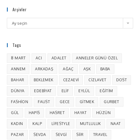
Arşivler
Ay seçin
Tags
8 MART
ACI
ADALET
ANNELER GÜNÜ ÖZEL
ANNEM
ARKADAŞ
AĞAÇ
AŞK
BABA
BAHAR
BEKLEMEK
CEZAEVI
CIZLAVET
DOST
DÜNYA
EDEBIYAT
ELIF
EYLÜL
EĞITIM
FASHION
FAUST
GECE
GITMEK
GURBET
GÜL
HAPIS
HASRET
HAYAT
HÜZÜN
KADIN
KALP
LIFESTYLE
MUTLULUK
NAAT
PAZAR
SEVDA
SEVGI
SIIR
TRAVEL