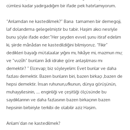
cümlesi kadar yadırgadığım bir ifade pek hatırlamıyorum.
“Anlamdan ne kastedilmek?” Bana tamamen bir demegoji,
laf dolandırma gelegelmiştir bu tabir. Haşim akıcı nesriyle
bunu şöyle ifade eder:”Her şeyden evvel şunu itiraf edelim
ki, şiirde mânâdan ne kastedildiğini bilmiyoruz. “Fikir”
dedikleri bayağı mütalaalar yığını mı, hikâye mi, mazmun mu;
ve “vuzûh” bunların âdi idrake göre anlaşılması mı
demektir? ” Elcevap; biz söyleyelim: Evet bunlar ve daha
fazlası demektir. Bazen bunların biri, bazen birkaçı ,bazen de
hepsi demektir. İnsan ruhunun,ufkunun, dünya görüşünün,
muhayyilesinin, … enginliği ve çeşitliği ölçüsünde bu
saydıklarının ve daha fazlasının bazen birkaçının bazen
hepsinin birbiriyle terkibi de olabilir aziz Haşim.
Anlam’dan ne kastedilmek?