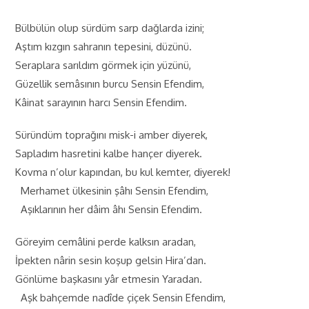
Bülbülün olup sürdüm sarp dağlarda izini;
Aştım kızgın sahranın tepesini, düzünü.
Seraplara sarıldım görmek için yüzünü,
Güzellik semâsının burcu Sensin Efendim,
Kâinat sarayının harcı Sensin Efendim.
Süründüm toprağını misk-i amber diyerek,
Sapladım hasretini kalbe hançer diyerek.
Kovma n’olur kapından, bu kul kemter, diyerek!
Merhamet ülkesinin şâhı Sensin Efendim,
Aşıklarının her dâim âhı Sensin Efendim.
Göreyim cemâlini perde kalksın aradan,
İpekten nârin sesin koşup gelsin Hira’dan.
Gönlüme başkasını yâr etmesin Yaradan.
Aşk bahçemde nadîde çiçek Sensin Efendim,