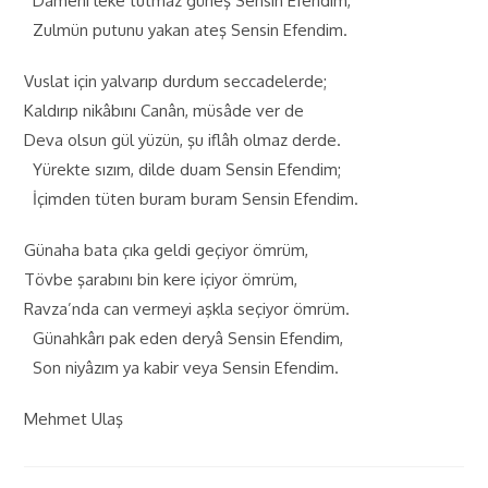
Dâmeni leke tutmaz güneş Sensin Efendim,
Zulmün putunu yakan ateş Sensin Efendim.
Vuslat için yalvarıp durdum seccadelerde;
Kaldırıp nikâbını Canân, müsâde ver de
Deva olsun gül yüzün, şu iflâh olmaz derde.
Yürekte sızım, dilde duam Sensin Efendim;
İçimden tüten buram buram Sensin Efendim.
Günaha bata çıka geldi geçiyor ömrüm,
Tövbe şarabını bin kere içiyor ömrüm,
Ravza’nda can vermeyi aşkla seçiyor ömrüm.
Günahkârı pak eden deryâ Sensin Efendim,
Son niyâzım ya kabir veya Sensin Efendim.
Mehmet Ulaş