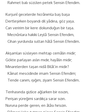
Rahmet balı süzülen petek Sensin Efendim.
Kurşunî gecelerde hicrânımla baş başa
Dertleşirken boyandı dil yâdına, göz yaşa.
Can veririm bir kere dokunduğun bir taşa.
Mecnûnlara hakiki Leylâ Sensin Efendim,
Cihan yurdunda sultan hâlâ Sensin Efendim.
Akşamları süsleyen mehtap cemâlin midir;
Gökte parlayan aslın mıdır, hayâlin midir;
Minarelerden taşan nidâ Bilâl’in midir?
Kâinat mescidinde imam Sensin Efendim;
Tende canım, ışığım, ziyam Sensin Efendim.
Tenhasında gizlice ağlarken bir ıssızın,
Perişan yüreğimi sardıkça sarar sızın.
Nuruna perde geren, en âlâsı hırsızın.