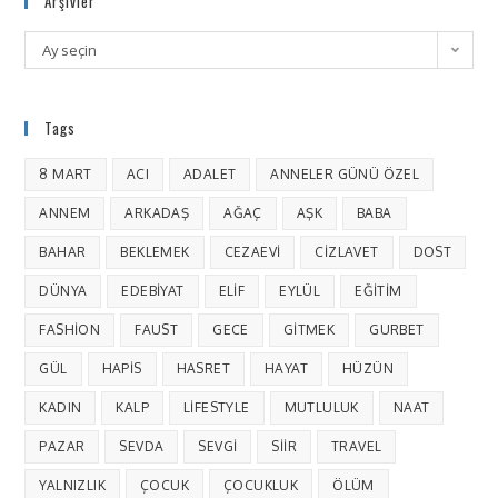
Arşivler
Ay seçin
Tags
8 MART
ACI
ADALET
ANNELER GÜNÜ ÖZEL
ANNEM
ARKADAŞ
AĞAÇ
AŞK
BABA
BAHAR
BEKLEMEK
CEZAEVI
CIZLAVET
DOST
DÜNYA
EDEBIYAT
ELIF
EYLÜL
EĞITIM
FASHION
FAUST
GECE
GITMEK
GURBET
GÜL
HAPIS
HASRET
HAYAT
HÜZÜN
KADIN
KALP
LIFESTYLE
MUTLULUK
NAAT
PAZAR
SEVDA
SEVGI
SIIR
TRAVEL
YALNIZLIK
ÇOCUK
ÇOCUKLUK
ÖLÜM