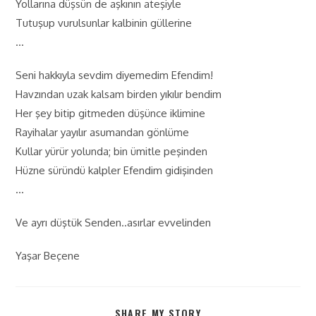
Yollarına düşsün de aşkının ateşiyle
Tutuşup vurulsunlar kalbinin güllerine
…
Seni hakkıyla sevdim diyemedim Efendim!
Havzından uzak kalsam birden yıkılır bendim
Her şey bitip gitmeden düşünce iklimine
Rayihalar yayılır asumandan gönlüme
Kullar yürür yolunda; bin ümitle peşinden
Hüzne süründü kalpler Efendim gidişinden
…
Ve ayrı düştük Senden..asırlar evvelinden
Yaşar Beçene
SHARE MY STORY