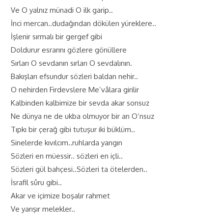
Ve O yalnız münadi O ilk garip..
İnci mercan..dudağından dökülen yüreklere..
İşlenir sırmalı bir gergef gibi
Doldurur esrarını gözlere gönüllere
Sırları O sevdanın sırları O sevdalının.
Bakışları efsundur sözleri baldan nehir..
O nehirden Firdevslere Me’vâlara girilir
Kalbinden kalbimize bir sevda akar sonsuz
Ne dünya ne de ukba olmuyor bir an O’nsuz
Tıpkı bir çerağ gibi tutuşur iki büklüm..
Sinelerde kıvılcım..ruhlarda yangın
Sözleri en müessir.. sözleri en içli..
Sözleri gül bahçesi..Sözleri ta ötelerden..
İsrafil sûru gibi..
Akar ve içimize boşalır rahmet
Ve yarışır melekler..