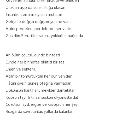
Kevserler sundun bize miraç zirvelerinden
Ufukları aşıp da sonsuzluğa ulaşan
İnsanlık âleminin ey son muhaciri
Gelişinle değişti değişmeyen ne varsa
Açıldı perdeler.. perdelerde her varlık
Gül/dün Sen.. ilk kızaran.. yokluğun bağrında
…
Ah ölüm çölleri..elinde bir testi
Elinde her bir nefes diriltici bir ses
Ehlen ve sehlen!.
Açan bir tomurcuktun her gün yeniden
Tâcını giysin güneş otağına varmadan
Dokunsun harıl harıl mekikler dantelâlar
Kopsun tayf fırtınası suskun okyanuslarda!
Çözülsün aysbergler ve kavuşsun her şey;
Rüzgârda savrulanlar, yollarda kalanlar..