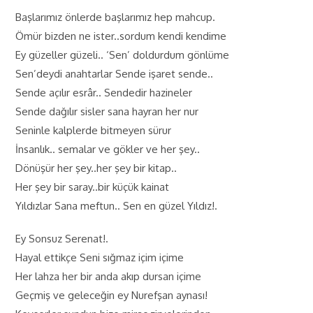
Başlarımız önlerde başlarımız hep mahcup.
Ömür bizden ne ister..sordum kendi kendime
Ey güzeller güzeli.. ‘Sen’ doldurdum gönlüme
Sen’deydi anahtarlar Sende işaret sende..
Sende açılır esrâr.. Sendedir hazineler
Sende dağılır sisler sana hayran her nur
Seninle kalplerde bitmeyen sürur
İnsanlık.. semalar ve gökler ve her şey..
Dönüşür her şey..her şey bir kitap..
Her şey bir saray..bir küçük kainat
Yıldızlar Sana meftun.. Sen en güzel Yıldız!.
Ey Sonsuz Serenat!.
Hayal ettikçe Seni sığmaz içim içime
Her lahza her bir anda akıp dursan içime
Geçmiş ve geleceğin ey Nurefşan aynası!