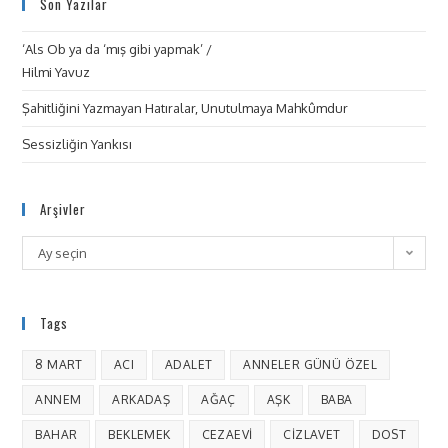
Son Yazılar
‘Als Ob ya da ‘mış gibi yapmak’ /
Hilmi Yavuz
Şahitliğini Yazmayan Hatıralar, Unutulmaya Mahkûmdur
Sessizliğin Yankısı
Arşivler
Ay seçin
Tags
8 MART
ACI
ADALET
ANNELER GÜNÜ ÖZEL
ANNEM
ARKADAŞ
AĞAÇ
AŞK
BABA
BAHAR
BEKLEMEK
CEZAEVI
CIZLAVET
DOST