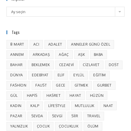
Ay seçin
Tags
8 MART
ACI
ADALET
ANNELER GÜNÜ ÖZEL
ANNEM
ARKADAŞ
AĞAÇ
AŞK
BABA
BAHAR
BEKLEMEK
CEZAEVI
CIZLAVET
DOST
DÜNYA
EDEBIYAT
ELIF
EYLÜL
EĞITIM
FASHION
FAUST
GECE
GITMEK
GURBET
GÜL
HAPIS
HASRET
HAYAT
HÜZÜN
KADIN
KALP
LIFESTYLE
MUTLULUK
NAAT
PAZAR
SEVDA
SEVGI
SIIR
TRAVEL
YALNIZLIK
ÇOCUK
ÇOCUKLUK
ÖLÜM