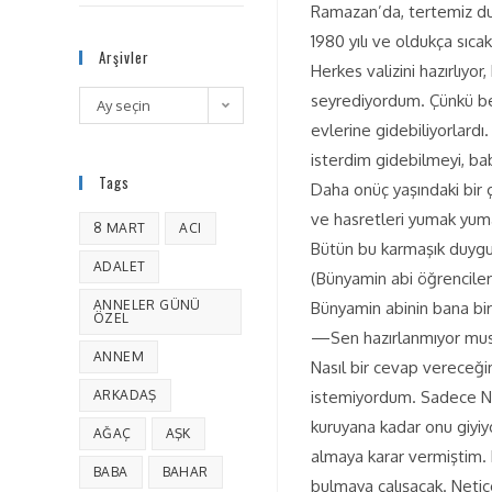
Ramazan’da, tertemiz du
1980 yılı ve oldukça sıc
Arşivler
Herkes valizini hazırlıyo
seyrediyordum. Çünkü ben
Ay seçin
evlerine gidebiliyorlard
isterdim gidebilmeyi, bab
Tags
Daha onüç yaşındaki bir 
ve hasretleri yumak yuma
8 MART
ACI
Bütün bu karmaşık duygul
ADALET
(Bünyamin abi öğrenciler
ANNELER GÜNÜ
Bünyamin abinin bana bi
ÖZEL
—Sen hazırlanmıyor mus
ANNEM
Nasıl bir cevap vereceği
ARKADAŞ
istemiyordum. Sadece Na
kuruyana kadar onu giyi
AĞAÇ
AŞK
almaya karar vermiştim. 
BABA
BAHAR
bulmaya çalışacak. Netice