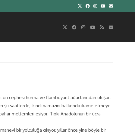
mizin ön cephesi hurma ve flamboyant ağaçlarından oluşan
im şu saatlerde, ikindi namazını balkonda ikame etmeye
bahar meltemleri esiyor. Tıpkı Anadolunun bir ücra
anevi bir yolculuğa çıkıyor, yıllar önce yine böyle bir