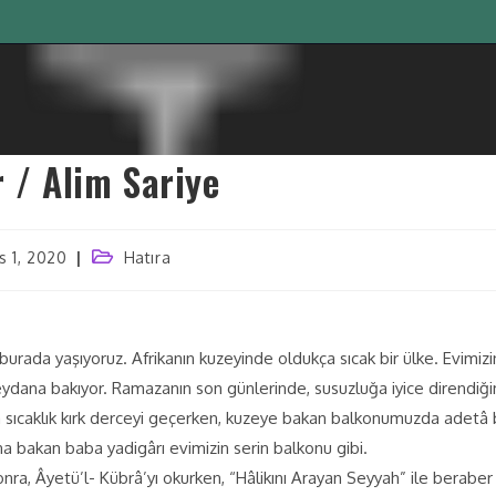
r / Alim Sariye
s 1, 2020
Hatıra
ce burada yaşıyoruz. Afrikanın kuzeyinde oldukça sıcak bir ülke. Evi
ydana bakıyor. Ramazanın son günlerinde, susuzluğa iyice direndiğ
a sıcaklık kırk derceyi geçerken, kuzeye bakan balkonumuzda adetâ 
 bakan baba yadigârı evimizin serin balkonu gibi.
a, Âyetü’l- Kübrâ’yı okurken, “Hâlikını Arayan Seyyah” ile beraber m