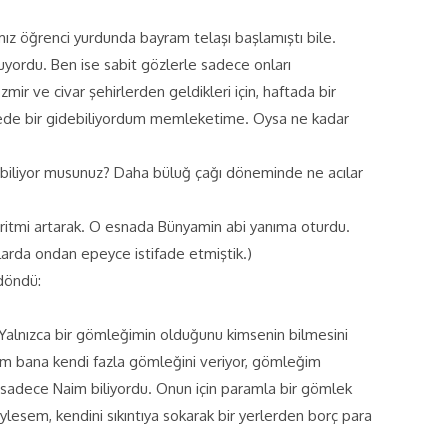
mız öğrenci yurdunda bayram telaşı başlamıştı bile.
ruyordu. Ben ise sabit gözlerle sadece onları
 ve civar şehirlerden geldikleri için, haftada bir
senede bir gidebiliyordum memleketime. Oysa ne kadar
ebiliyor musunuz? Daha büluğ çağı döneminde ne acılar
 ritmi artarak. O esnada Bünyamin abi yanıma oturdu.
larda ondan epeyce istifade etmiştik.)
döndü:
Yalnızca bir gömleğimin olduğunu kimsenin bilmesini
m bana kendi fazla gömleğini veriyor, gömleğim
sadece Naim biliyordu. Onun için paramla bir gömlek
esem, kendini sıkıntıya sokarak bir yerlerden borç para