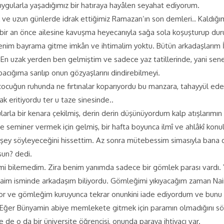
ygularla yaşadığımız bir hatıraya hayâlen seyahat ediyorum.
ak ve uzun günlerde idrak ettiğimiz Ramazan’ın son demleri.. Kaldığı
r, bir an önce ailesine kavuşma heyecanıyla sağa sola koşuşturup du
im bayrama gitme imkân ve ihtimalim yoktu. Bütün arkadaşlarım İzmir
ı. En uzak yerden ben gelmiştim ve sadece yaz tatillerinde, yani 
acığıma sarılıp onun gözyaşlarını dindirebilmeyi.
çocuğun ruhunda ne fırtınalar koparıyordu bu manzara, tahayyül ed
k eritiyordu ter u taze sinesinde..
arla bir kenara çekilmiş, derin derin düşünüyordum kalp atışlarımın
e seminer vermek için gelmiş, bir hafta boyunca ilmî ve ahlâkî konu
rşey söyleyeceğini hissettim. Az sonra mütebessim simasıyla bana 
un? dedi.
mi bilemedim. Zira benim yanımda sadece bir gömlek parası vardı. 
im isminde arkadaşım biliyordu. Gömleğimi yıkıyacağım zaman Nai
yor ve gömleğim kuruyunca tekrar onunkini iade ediyordum ve bunu 
Eğer Bünyamin abiye memlekete gitmek için paramın olmadığını söyl
 de o da bir üniversite öğrencisi, onunda paraya ihtiyacı var.