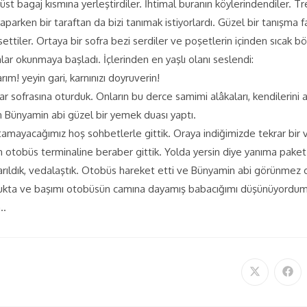
 üst bagaj kısmına yerleştirdiler. İhtimal buranın köylerindendiler. Tre
ı yaparken bir taraftan da bizi tanımak istiyorlardı. Güzel bir tanışma 
ttiler. Ortaya bir sofra bezi serdiler ve poşetlerin içinden sıcak bö
lar okunmaya başladı. İçlerinden en yaşlı olanı seslendi:
m! yeyin gari, karnınızı doyruverin!
tar sofrasına oturduk. Onların bu derce samimi alâkaları, kendilerin
an Bünyamin abi güzel bir yemek duası yaptı.
utamayacağımız hoş sohbetlerle gittik. Oraya indiğimizde tekrar bir
ün otobüs terminaline beraber gittik. Yolda yersin diye yanıma pake
rıldık, vedalaştık. Otobüs hareket etti ve Bünyamin abi görünmez olu
ukta ve başımı otobüsün camına dayamış babacığımı düşünüyordum.
..