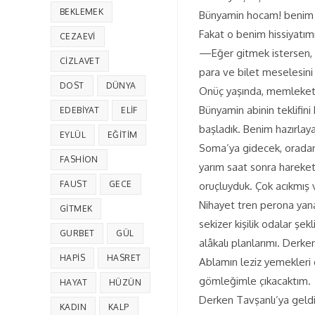
BEKLEMEK
Bünyamin hocam! benim m
Fakat o benim hissiyatımı 
CEZAEVI
—Eğer gitmek istersen, b
CIZLAVET
para ve bilet meselesini
DOST
DÜNYA
Onüç yaşında, memleketine
Bünyamin abinin teklifin
EDEBIYAT
ELIF
başladık. Benim hazırlaya
EYLÜL
EĞITIM
Soma’ya gidecek, oradan 
FASHION
yarım saat sonra hareket 
FAUST
GECE
oruçluyduk. Çok acıkmış 
Nihayet tren perona yana
GITMEK
sekizer kişilik odalar ş
GURBET
GÜL
alâkalı planlarımı. Derk
HAPIS
HASRET
Ablamın leziz yemekleri
gömleğimle çıkacaktım.
HAYAT
HÜZÜN
Derken Tavşanlı’ya geldiğ
KADIN
KALP