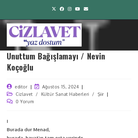
Unuttum Bağışlamayı / Nevin
Koçoğlu
editor
Ağustos 15, 2024
Cizlavet
/
Kültür Sanat Haberleri
/
Şiir
0 Yorum
I
Burada dur Menad,
burada, hayat’ın tam orta yerinde…