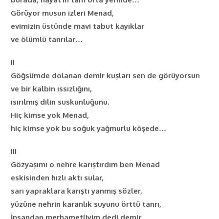
Görüyor musun izleri Menad,
evimizin üstünde mavi tabut kayıklar
ve ölümlü tanrılar…
II
Göğsümde dolanan demir kuşları sen de görüyorsun
ve bir kalbin ıssızlığını,
ısırılmış dilin suskunluğunu.
Hiç kimse yok Menad,
hiç kimse yok bu soğuk yağmurlu köşede…
III
Gözyaşımı o nehre karıştırdım ben Menad
eskisinden hızlı aktı sular,
sarı yapraklara karıştı yanmış sözler,
yüzüne nehrin karanlık suyunu örttü tanrı,
İnsandan merhametliyim dedi demir…