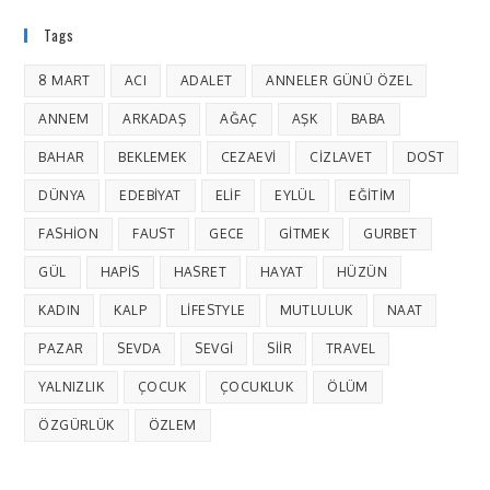
Tags
8 MART
ACI
ADALET
ANNELER GÜNÜ ÖZEL
ANNEM
ARKADAŞ
AĞAÇ
AŞK
BABA
BAHAR
BEKLEMEK
CEZAEVI
CIZLAVET
DOST
DÜNYA
EDEBIYAT
ELIF
EYLÜL
EĞITIM
FASHION
FAUST
GECE
GITMEK
GURBET
GÜL
HAPIS
HASRET
HAYAT
HÜZÜN
KADIN
KALP
LIFESTYLE
MUTLULUK
NAAT
PAZAR
SEVDA
SEVGI
SIIR
TRAVEL
YALNIZLIK
ÇOCUK
ÇOCUKLUK
ÖLÜM
ÖZGÜRLÜK
ÖZLEM