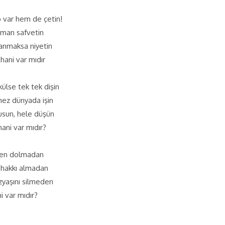
p var hem de çetin!
aman safvetin
zanmaksa niyetin
hani var mıdır
ülse tek tek dişin
mez dünyada işin
cusun, hele düşün
ani var mıdır?
aden dolmadan
 hakkı almadan
zyaşını silmeden
i var mıdır?