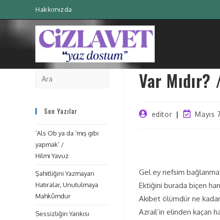
Hakkımızda
Var Mıdır?
Son Yazılar
editor
Mayıs 
‘Als Ob ya da ‘mış gibi
yapmak’ /
Hilmi Yavuz
Gel ey nefsim bağlanma
Şahitliğini Yazmayan
Hatıralar, Unutulmaya
Ektiğini burada biçen han
Mahkûmdur
Akibet ölümdür ne kadar
Azrail’in elinden kaçan h
Sessizliğin Yankısı