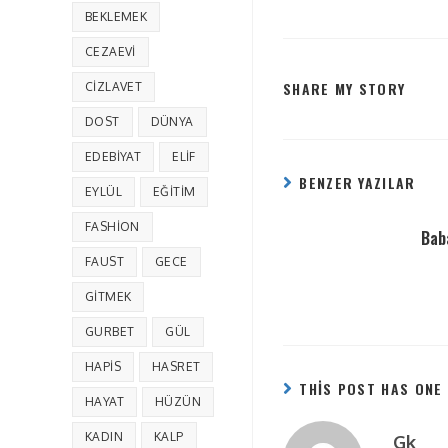
BEKLEMEK
CEZAEVI
SHARE MY STORY
CIZLAVET
DOST
DÜNYA
EDEBIYAT
ELIF
BENZER YAZILAR
EYLÜL
EĞITIM
FASHION
Bab
FAUST
GECE
GITMEK
GURBET
GÜL
HAPIS
HASRET
THIS POST HAS ONE
HAYAT
HÜZÜN
KADIN
KALP
Gk