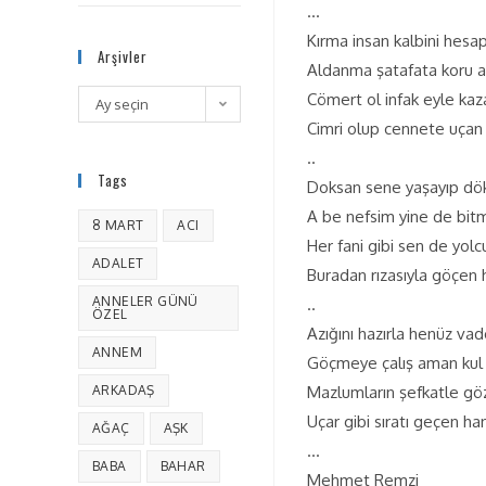
…
Kırma insan kalbini hesa
Arşivler
Aldanma şatafata koru 
Cömert ol infak eyle ka
Ay seçin
Cimri olup cennete uçan 
..
Tags
Doksan sene yaşayıp dök
A be nefsim yine de bit
8 MART
ACI
Her fani gibi sen de yol
ADALET
Buradan rızasıyla göçen h
ANNELER GÜNÜ
..
ÖZEL
Azığını hazırla henüz v
ANNEM
Göçmeye çalış aman kul
ARKADAŞ
Mazlumların şefkatle gö
Uçar gibi sıratı geçen han
AĞAÇ
AŞK
…
BABA
BAHAR
Mehmet Remzi