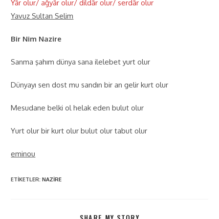
Yâr olur/ ağyâr olur/ dildâr olur/ serdâr olur
Yavuz Sultan Selim
Bir Nim Nazire
Sanma şahım dünya sana ilelebet yurt olur
Dünyayı sen dost mu sandın bir an gelir kurt olur
Mesudane belki ol helak eden bulut olur
Yurt olur bir kurt olur bulut olur tabut olur
eminou
ETIKETLER
:
NAZIRE
SHARE MY STORY