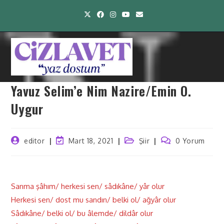
Yavuz Selim’e Nim Nazire/Emin O.
Uygur
editor
Mart 18, 2021
Şiir
0 Yorum
Sanma şâhım/ herkesi sen/ sâdıkâne/ yâr olur
Herkesi sen/ dost mu sandın/ belki ol/ ağyâr olur
Sâdıkâne/ belki ol/ bu âlemde/ dildâr olur