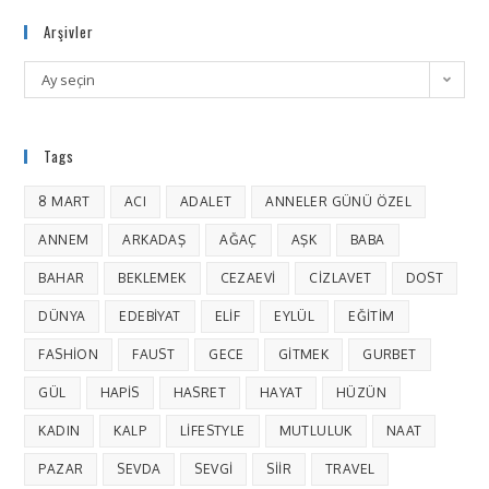
Arşivler
Ay seçin
Tags
8 MART
ACI
ADALET
ANNELER GÜNÜ ÖZEL
ANNEM
ARKADAŞ
AĞAÇ
AŞK
BABA
BAHAR
BEKLEMEK
CEZAEVI
CIZLAVET
DOST
DÜNYA
EDEBIYAT
ELIF
EYLÜL
EĞITIM
FASHION
FAUST
GECE
GITMEK
GURBET
GÜL
HAPIS
HASRET
HAYAT
HÜZÜN
KADIN
KALP
LIFESTYLE
MUTLULUK
NAAT
PAZAR
SEVDA
SEVGI
SIIR
TRAVEL