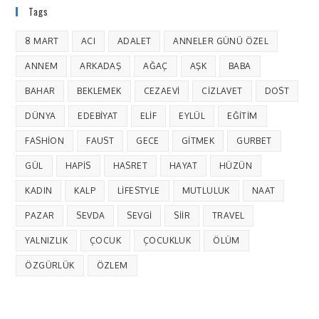
Tags
8 MART
ACI
ADALET
ANNELER GÜNÜ ÖZEL
ANNEM
ARKADAŞ
AĞAÇ
AŞK
BABA
BAHAR
BEKLEMEK
CEZAEVI
CIZLAVET
DOST
DÜNYA
EDEBIYAT
ELIF
EYLÜL
EĞITIM
FASHION
FAUST
GECE
GITMEK
GURBET
GÜL
HAPIS
HASRET
HAYAT
HÜZÜN
KADIN
KALP
LIFESTYLE
MUTLULUK
NAAT
PAZAR
SEVDA
SEVGI
SIIR
TRAVEL
YALNIZLIK
ÇOCUK
ÇOCUKLUK
ÖLÜM
ÖZGÜRLÜK
ÖZLEM