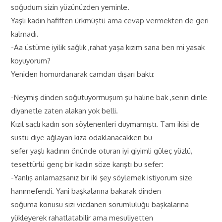
soğudum sizin yüzünüzden yeminle.
Yaşlı kadın hafiften ürkmüştü ama cevap vermekten de geri
kalmadı.
-Aa üstüme iyilik sağlık ,rahat yaşa kızım sana ben mi yasak
koyuyorum?
Yeniden homurdanarak camdan dışarı baktı:
-Neymiş dinden soğutuyormuşum şu haline bak ,senin dinle
diyanetle zaten alakan yok belli.
Kızıl saçlı kadın son söylenenleri duymamıştı. Tam ikisi de
sustu diye ağlayan kıza odaklanacakken bu
sefer yaşlı kadının önünde oturan iyi giyimli güleç yüzlü,
tesettürlü genç bir kadın söze karıştı bu sefer:
-Yanlış anlamazsanız bir iki şey söylemek istiyorum size
hanımefendi. Yani başkalarına bakarak dinden
soğuma konusu sizi vicdanen sorumluluğu başkalarına
yükleyerek rahatlatabilir ama mesuliyetten