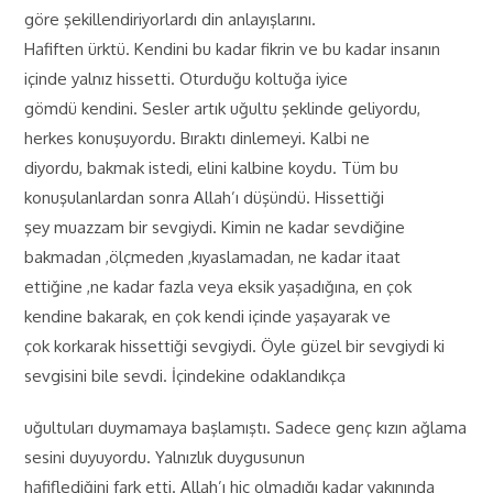
göre şekillendiriyorlardı din anlayışlarını.
Hafiften ürktü. Kendini bu kadar fikrin ve bu kadar insanın
içinde yalnız hissetti. Oturduğu koltuğa iyice
gömdü kendini. Sesler artık uğultu şeklinde geliyordu,
herkes konuşuyordu. Bıraktı dinlemeyi. Kalbi ne
diyordu, bakmak istedi, elini kalbine koydu. Tüm bu
konuşulanlardan sonra Allah’ı düşündü. Hissettiği
şey muazzam bir sevgiydi. Kimin ne kadar sevdiğine
bakmadan ,ölçmeden ,kıyaslamadan, ne kadar itaat
ettiğine ,ne kadar fazla veya eksik yaşadığına, en çok
kendine bakarak, en çok kendi içinde yaşayarak ve
çok korkarak hissettiği sevgiydi. Öyle güzel bir sevgiydi ki
sevgisini bile sevdi. İçindekine odaklandıkça
uğultuları duymamaya başlamıştı. Sadece genç kızın ağlama
sesini duyuyordu. Yalnızlık duygusunun
hafiflediğini fark etti. Allah’ı hiç olmadığı kadar yakınında