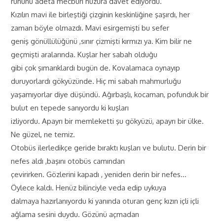
ruhunu adeta mecburi huzura davet ediyordu.
Kızılın mavi ile birleştiği çizginin keskinliğine şaşırdı, her
zaman böyle olmazdı. Mavi esirgemişti bu sefer
geniş gönüllülüğünü ,sınır çizmişti kırmızı ya. Kim bilir ne
geçmişti aralarında. Kuşlar her sabah olduğu
gibi çok şımarıklardı bugün de. Kovalamaca oynayıp
duruyorlardı gökyüzünde. Hiç mi sabah mahmurluğu
yaşamıyorlar diye düşündü. Ağırbaşlı, kocaman, pofunduk bir
bulut en tepede sanıyordu ki kuşları
izliyordu. Apayrı bir memleketti şu gökyüzü, apayrı bir ülke.
Ne güzel, ne temiz.
Otobüs ilerledikçe geride bıraktı kuşları ve bulutu. Derin bir
nefes aldı ,başını otobüs camından
çevirirken. Gözlerini kapadı , yeniden derin bir nefes…
Öylece kaldı. Henüz bilinciyle veda edip uykuya
dalmaya hazırlanıyordu ki yanında oturan genç kızın içli içli
ağlama sesini duydu. Gözünü açmadan