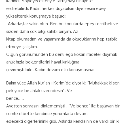
kadındı. Söyleyecekleriyle tartışmayı nihayete
erdirebilirdi. Kadın herkes duyabilsin diye sesini epey
yükselterek konuşmaya başladı:
-Arkadaşlar sakin olun .Ben bu konularda epey tecrübeli ve
sizden daha çok bilgi sahibi biriyim. Az
kitap okumadım ve yaşamımda da okuduklarımı hep tatbik
etmeye çalıştım.
Olgun görünümünden bu denli ego kokan ifadeler duymak
anlık hızla beklentilerini hayal kırıklığına
çevirmişti bile. Kadın devam etti konuşmasına:
Bakın yüce Allah Kur’an-ı Kerim’de diyor ki: “Muhakkak ki sen
pek yüce bir ahlak üzerindesin”. Ve
bence…..
Ayetten sonrasını dinlememişti . “Ve bence” ile başlayan bir
cümle elbette kendince yorumlarla devam
edecekti diğerlerininki gibi. Aslında kendisinin de vardı bir iki