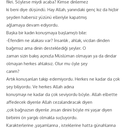
fikri. Söylese miydi acaba? Kimse dinlemez
ki beni diye düşündü. Hay Allah, yanındaki genç kız da hiçbir
şeyden habersiz yüzünü elleriyle kapatmış
ağlamaya devam ediyordu.
Başka bir kadın konuşmaya başlamıştı bile:
-Efendim ne alakası var? İnsanlık , ahlak, vicdan dinden
bağımsız ama dinin desteklediği şeyler. O
zaman sizin bakış açınızla Müslüman olmayan ya da dindar
olmayan herkes ahlaksız. Olur mu öyle şey
canım?
Artık konuşanları takip edemiyordu. Herkes ne kadar da çok
şey biliyordu. Ve herkes Allah adına
konuşmayı ne kadar da çok seviyordu böyle. Allah elbette
affedecek diyenle Allah cezalandıracak diyen
,çok bağnazsın diyenle ,insan dinini böyle mi yaşar diyen
birbirini ön yargılı olmakla suçluyordu.
Karakterlerine ,yaşamlarına , isteklerine hatta günahlarına