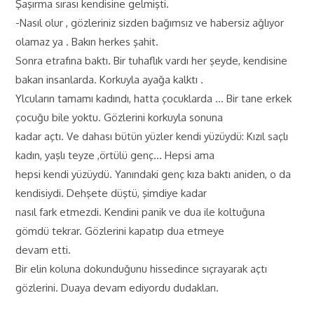
Şaşırma sırası kendisine gelmişti.
-Nasıl olur , gözleriniz sizden bağımsız ve habersiz ağlıyor
olamaz ya . Bakın herkes şahit.
Sonra etrafına baktı. Bir tuhaflık vardı her şeyde, kendisine
bakan insanlarda. Korkuyla ayağa kalktı .
Ylcuların tamamı kadındı, hatta çocuklarda … Bir tane erkek
çocuğu bile yoktu. Gözlerini korkuyla sonuna
kadar açtı. Ve dahası bütün yüzler kendi yüzüydü: Kızıl saçlı
kadın, yaşlı teyze ,örtülü genç… Hepsi ama
hepsi kendi yüzüydü. Yanındaki genç kıza baktı aniden, o da
kendisiydi. Dehşete düştü, şimdiye kadar
nasıl fark etmezdi. Kendini panik ve dua ile koltuğuna
gömdü tekrar. Gözlerini kapatıp dua etmeye
devam etti.
Bir elin koluna dokunduğunu hissedince sıçrayarak açtı
gözlerini. Duaya devam ediyordu dudakları.