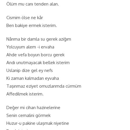
Ölüm mu canı tenden alan.
Cismim ölse ne kâr
Ben bakiye ermek isterim.
Nârıma bir damla su gerek aziğım
Yolcuyum alem -i ervaha
Ahde vefa boyun borcu gerek
Andı unutmayacak bellek isterim
Uslanip dize gel ey nefs
Ki zaman kalmadan eyvaha
Taşınmaz eziyet omuzlarımda cürmüm
Affedilmek isterim.
Değer mi cihan hazinelerine
Senin cemalini görmek
Huzur-u pakine ulaşmak niyetine