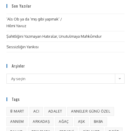
Son Yazılar
‘Als Ob ya da ‘mış gibi yapmak’ /
Hilmi Yavuz
Şahitliğini Yazmayan Hatıralar, Unutulmaya Mahkûmdur
Sessizliğin Yankısı
Arşivler
Ay seçin
Tags
8 MART
ACI
ADALET
ANNELER GÜNÜ ÖZEL
ANNEM
ARKADAŞ
AĞAÇ
AŞK
BABA