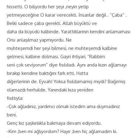
hissetti. O biliyordu her şeyi ,neyin yetip
yetmeyeceğine O karar verecekti. İnsanlar değil . “Çaba” .
Belki sadece çaba gerekti. Allah büyüktü ve
daha da büyüdü kalbinde. Yarattıklarının kendini anlamaması
Onu anlaşılmaz yapmıyordu. Ne
muhteşemdi her şeyi bilmesi, ne muhteşemdi kalbine
gelmesi, kalbine dolması. Gayri ihtiyari, “Rabbim
seni çok seviyorum” diye fısıldadı. Aynı anda kızın ağlamayı
bırakıp kendine baktığını fark etti. Hatta
diğerlerinin de. Eyvah! Yoksa fısıldamamış mıydı? Bağırmış
olamazdı herhalde. Yanındaki kıza yeniden
fısıltıyla:
-Çok ağladınız, yardımcı olmak istedim ama duymadınız
beni.
Genç kız şaşkınlıkla bakmaya devam ediyordu.
-Kim ,ben mi ağlıyordum? Hayır ,ben hiç ağlamadım ki.