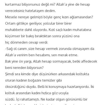
kurtarmaz biliyorsunuz değil mi? Allah’a yine de hesap
vereceksiniz hatırlatayım dedim.
Mesele nereye gelmişti böyle genç kızın ağlamasından?
Ortam gittikçe geriliyor, yolcular birer birer
muhabbete dahil oluyordu. Kızıl saçlı kadın muhatabına
küçümser bir bakış bıraktıktan sonra yüzünü ona
hiç dönmeden cevap verdi:
-Sağ ol canım ,size hesap vermek zorunda olmayayım da
Allah’a veririm ben hesabımı, sen merak etme.
Bak yine ön yargı, Allah hesap sormayacak, belki affedecek
beni nereden biliyorsun?
Şimdi sıra kimde diye düşünürken arkasındaki koltukta
oturan kadının boğazını temizler gibi
öksürdüğünü duydu. Belli ki konuşmaya hazırlanıyordu. İki
koltuk arasından kadını hızlıca göz ucuyla
süzdü. İçi rahatlamıştı. Ne kadar olgun görünümlü bir