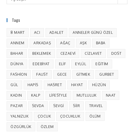
Tags
8 MART
ACI
ADALET
ANNELER GÜNÜ ÖZEL
ANNEM
ARKADAŞ
AĞAÇ
AŞK
BABA
BAHAR
BEKLEMEK
CEZAEVI
CIZLAVET
DOST
DÜNYA
EDEBIYAT
ELIF
EYLÜL
EĞITIM
FASHION
FAUST
GECE
GITMEK
GURBET
GÜL
HAPIS
HASRET
HAYAT
HÜZÜN
KADIN
KALP
LIFESTYLE
MUTLULUK
NAAT
PAZAR
SEVDA
SEVGI
SIIR
TRAVEL
YALNIZLIK
ÇOCUK
ÇOCUKLUK
ÖLÜM
ÖZGÜRLÜK
ÖZLEM