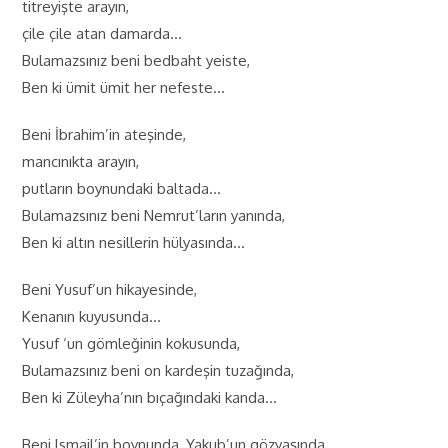
titreyişte arayın,
çile çile atan damarda…
Bulamazsınız beni bedbaht yeiste,
Ben ki ümit ümit her nefeste…
Beni İbrahim’in ateşinde,
mancınıkta arayın,
putların boynundaki baltada…
Bulamazsınız beni Nemrut’ların yanında,
Ben ki altın nesillerin hülyasında…
Beni Yusuf’un hikayesinde,
Kenanın kuyusunda…
Yusuf ‘un gömleğinin kokusunda,
Bulamazsınız beni on kardeşin tuzağında,
Ben ki Züleyha’nın bıçağındaki kanda…
Beni lsmail’in boynunda, Yakub’un gözyaşında,