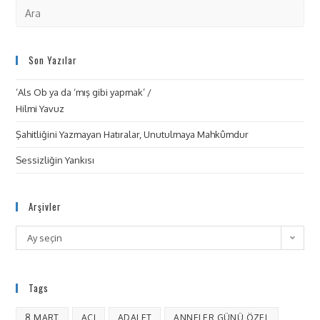
Son Yazılar
‘Als Ob ya da ‘mış gibi yapmak’ /
Hilmi Yavuz
Şahitliğini Yazmayan Hatıralar, Unutulmaya Mahkûmdur
Sessizliğin Yankısı
Arşivler
Ay seçin
Tags
8 MART
ACI
ADALET
ANNELER GÜNÜ ÖZEL