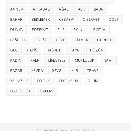
ANNEM
ARKADAŞ
AĞAÇ
AŞK
BABA
BAHAR
BEKLEMEK
CEZAEVI
CIZLAVET
DOST
DÜNYA
EDEBIYAT
ELIF
EYLÜL
EĞITIM
FASHION
FAUST
GECE
GITMEK
GURBET
GÜL
HAPIS
HASRET
HAYAT
HÜZÜN
KADIN
KALP
LIFESTYLE
MUTLULUK
NAAT
PAZAR
SEVDA
SEVGI
SIIR
TRAVEL
YALNIZLIK
ÇOCUK
ÇOCUKLUK
ÖLÜM
ÖZGÜRLÜK
ÖZLEM
© COPYRIGHT 2026 · CIZLAVET.COM