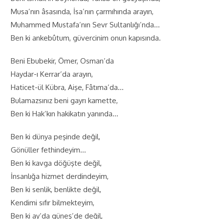
Musa’nın âsasında, İsa’nın çarmıhında arayın,
Muhammed Mustafa’nın Sevr Sultanlığı’nda…
Ben ki ankebûtum, güvercinim onun kapısında.
Beni Ebubekir, Ömer, Osman’da
Haydar-ı Kerrar’da arayın,
Haticet-ül Kübra, Aişe, Fâtıma’da…
Bulamazsınız beni gayrı kamette,
Ben ki Hak’kın hakikatın yanında…
Ben ki dünya peşinde değil,
Gönüller fethindeyim…
Ben ki kavga döğüşte değil,
İnsanlığa hizmet derdindeyim,
Ben ki senlik, benlikte değil,
Kendimi sıfır bilmekteyim,
Ben ki ay’da güneş’de değil,