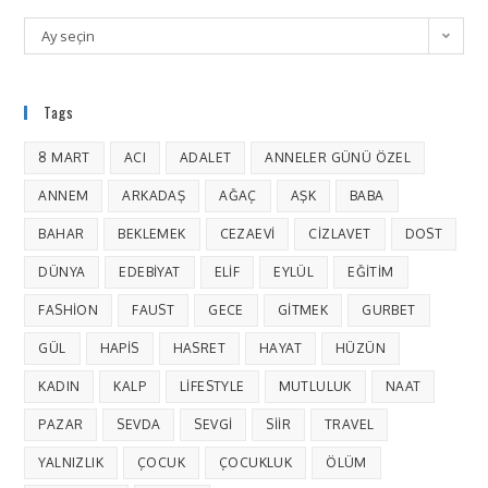
Ay seçin
Tags
8 MART
ACI
ADALET
ANNELER GÜNÜ ÖZEL
ANNEM
ARKADAŞ
AĞAÇ
AŞK
BABA
BAHAR
BEKLEMEK
CEZAEVI
CIZLAVET
DOST
DÜNYA
EDEBIYAT
ELIF
EYLÜL
EĞITIM
FASHION
FAUST
GECE
GITMEK
GURBET
GÜL
HAPIS
HASRET
HAYAT
HÜZÜN
KADIN
KALP
LIFESTYLE
MUTLULUK
NAAT
PAZAR
SEVDA
SEVGI
SIIR
TRAVEL
YALNIZLIK
ÇOCUK
ÇOCUKLUK
ÖLÜM