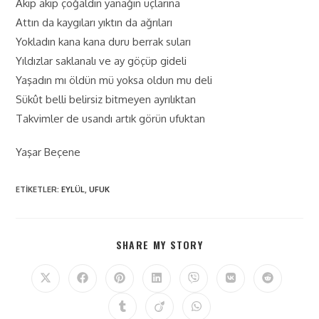
Akıp akıp çoğaldın yanağın uçlarına
Attın da kaygıları yıktın da ağrıları
Yokladın kana kana duru berrak suları
Yıldızlar saklanalı ve ay göçüp gideli
Yaşadın mı öldün mü yoksa oldun mu deli
Sükût belli belirsiz bitmeyen ayrılıktan
Takvimler de usandı artık görün ufuktan
Yaşar Beçene
ETIKETLER
:
EYLÜL
,
UFUK
SHARE MY STORY