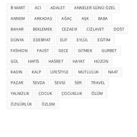
8 MART
ACI
ADALET
ANNELER GÜNÜ ÖZEL
ANNEM
ARKADAŞ
AĞAÇ
AŞK
BABA
BAHAR
BEKLEMEK
CEZAEVI
CIZLAVET
DOST
DÜNYA
EDEBIYAT
ELIF
EYLÜL
EĞITIM
FASHION
FAUST
GECE
GITMEK
GURBET
GÜL
HAPIS
HASRET
HAYAT
HÜZÜN
KADIN
KALP
LIFESTYLE
MUTLULUK
NAAT
PAZAR
SEVDA
SEVGI
SIIR
TRAVEL
YALNIZLIK
ÇOCUK
ÇOCUKLUK
ÖLÜM
ÖZGÜRLÜK
ÖZLEM