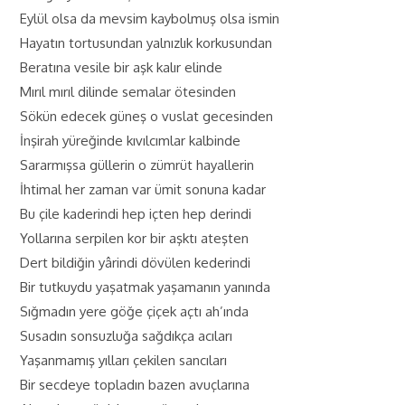
Eylül olsa da mevsim kaybolmuş olsa ismin
Hayatın tortusundan yalnızlık korkusundan
Beratına vesile bir aşk kalır elinde
Mırıl mırıl dilinde semalar ötesinden
Sökün edecek güneş o vuslat gecesinden
İnşirah yüreğinde kıvılcımlar kalbinde
Sararmışsa güllerin o zümrüt hayallerin
İhtimal her zaman var ümit sonuna kadar
Bu çile kaderindi hep içten hep derindi
Yollarına serpilen kor bir aşktı ateşten
Dert bildiğin yârindi dövülen kederindi
Bir tutkuydu yaşatmak yaşamanın yanında
Sığmadın yere göğe çiçek açtı ah’ında
Susadın sonsuzluğa sağdıkça acıları
Yaşanmamış yılları çekilen sancıları
Bir secdeye topladın bazen avuçlarına