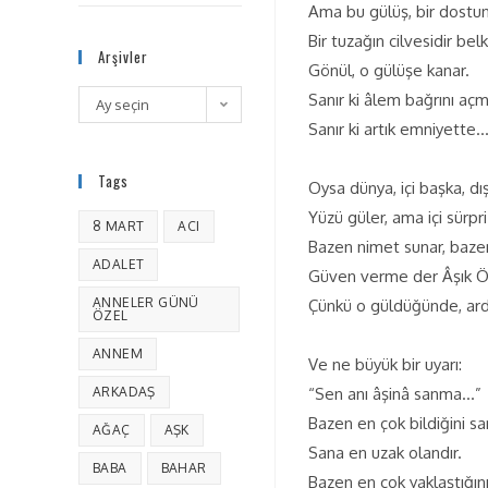
Ama bu gülüş, bir dostu
Bir tuzağın cilvesidir bel
Arşivler
Gönül, o gülüşe kanar.
Sanır ki âlem bağrını açm
Ay seçin
Sanır ki artık emniyette
Tags
Oysa dünya, içi başka, dış
Yüzü güler, ama içi sürpr
8 MART
ACI
Bazen nimet sunar, bazen
ADALET
Güven verme der Âşık 
ANNELER GÜNÜ
Çünkü o güldüğünde, ardı
ÖZEL
ANNEM
Ve ne büyük bir uyarı:
ARKADAŞ
“Sen anı âşinâ sanma…”
Bazen en çok bildiğini sa
AĞAÇ
AŞK
Sana en uzak olandır.
BABA
BAHAR
Bazen en çok yaklaştığın