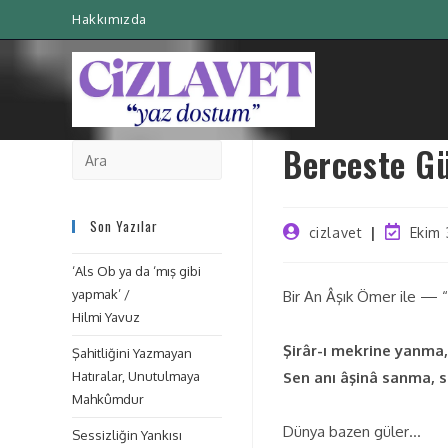
Hakkımızda
Berceste G
Son Yazılar
cizlavet
Ekim 
‘Als Ob ya da ‘mış gibi
yapmak’ /
Bir An Âşık Ömer ile — 
Hilmi Yavuz
Şirâr-ı mekrine yanma
Şahitliğini Yazmayan
Hatıralar, Unutulmaya
Sen anı âşinâ sanma, 
Mahkûmdur
Dünya bazen güler…
Sessizliğin Yankısı