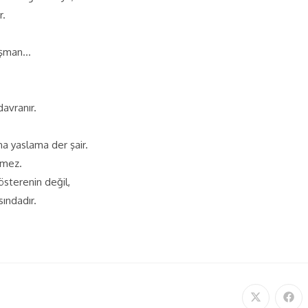
r.
düşman…
davranır.
na yaslama der şair.
ilmez.
gösterenin değil,
ındadır.