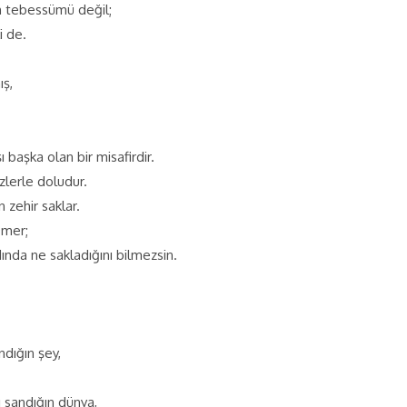
n tebessümü değil;
ki de.
ış,
…
ı başka olan bir misafirdir.
izlerle doludur.
 zehir saklar.
Ömer;
nda ne sakladığını bilmezsin.
ndığın şey,
ı sandığın dünya,