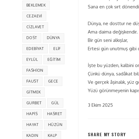
BEKLEMEK
Sana en çok sırt dönendi
CEZAEVI
Dünya, ne dosttur ne 
CIZLAVET
Ama daima değişkendir.
DOST
DÜNYA
Bir gün seni alkışlar,
Ertesi gün unutmuş gibi 
EDEBIYAT
ELIF
EYLÜL
EĞITIM
İşte bu yüzden, kalbini o
FASHION
Çünkü dünya, sadâkat b
FAUST
GECE
Ve gerçek âşinalık, yüz 
Yüzü görünmeyenin kapıs
GITMEK
GURBET
GÜL
3 Ekim 2025
HAPIS
HASRET
HAYAT
HÜZÜN
SHARE MY STORY
KADIN
KALP