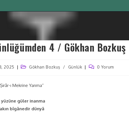
ünlüğümden 4 / Gökhan Bozkuş
3, 2025
Gökhan Bozkuş
/
Günlük
0 Yorum
“Şirâr-ı Mekrine Yanma”
, yüzüne güler inanma
sakın bîgânedir dünyâ