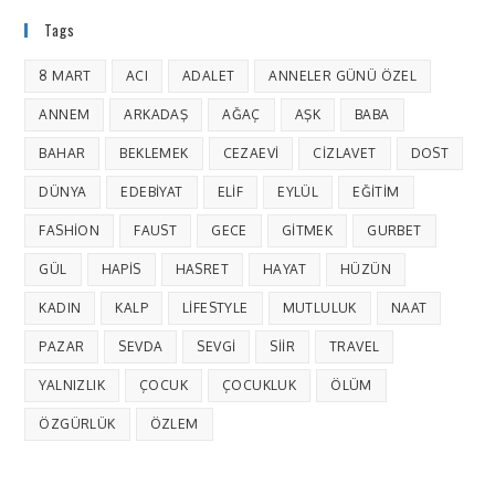
Tags
8 MART
ACI
ADALET
ANNELER GÜNÜ ÖZEL
ANNEM
ARKADAŞ
AĞAÇ
AŞK
BABA
BAHAR
BEKLEMEK
CEZAEVI
CIZLAVET
DOST
DÜNYA
EDEBIYAT
ELIF
EYLÜL
EĞITIM
FASHION
FAUST
GECE
GITMEK
GURBET
GÜL
HAPIS
HASRET
HAYAT
HÜZÜN
KADIN
KALP
LIFESTYLE
MUTLULUK
NAAT
PAZAR
SEVDA
SEVGI
SIIR
TRAVEL
YALNIZLIK
ÇOCUK
ÇOCUKLUK
ÖLÜM
ÖZGÜRLÜK
ÖZLEM