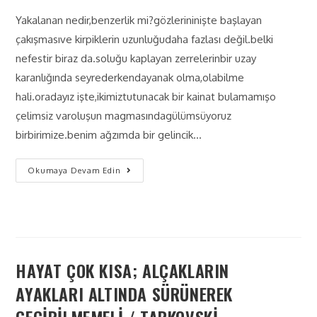
Yakalanan nedir,benzerlik mi?gözlerininişte başlayan
çakışmasıve kirpiklerin uzunluğudaha fazlası değil.belki
nefestir biraz da.soluğu kaplayan zerrelerinbir uzay
karanlığında seyrederkendayanak olma,olabilme
hali.oradayız işte,ikimiztutunacak bir kainat bulamamışo
çelimsiz varoluşun magmasındagülümsüyoruz
birbirimize.benim ağzımda bir gelincik…
Okumaya Devam Edin
HAYAT ÇOK KISA; ALÇAKLARIN
AYAKLARI ALTINDA SÜRÜNEREK
GEÇİRİLMEMELİ / TARKOVSKİ