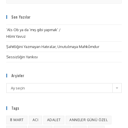
Son Yazılar
‘Als Ob ya da ‘mış gibi yapmak’ /
Hilmi Yavuz
Şahitliğini Yazmayan Hatıralar, Unutulmaya Mahkûmdur
Sessizliğin Yankısı
Arşivler
Ay seçin
Tags
8 MART
ACI
ADALET
ANNELER GÜNÜ ÖZEL