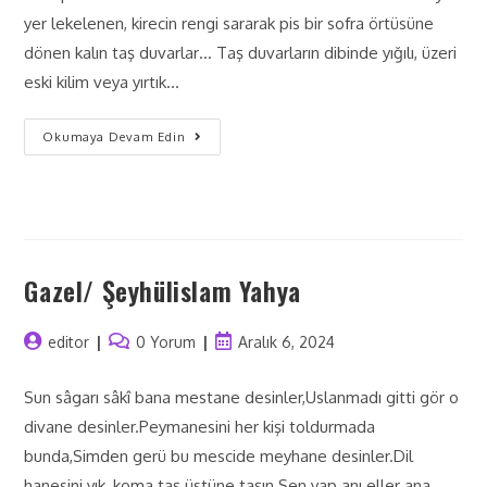
yer lekelenen, kirecin rengi sararak pis bir sofra örtüsüne
dönen kalın taş duvarlar… Taş duvarların dibinde yığılı, üzeri
eski kilim veya yırtık…
Okumaya Devam Edin
Gazel/ Şeyhülislam Yahya
editor
0 Yorum
Aralık 6, 2024
Sun sâgarı sâkî bana mestane desinler,Uslanmadı gitti gör o
divane desinler.Peymanesini her kişi toldurmada
bunda,Simden gerü bu mescide meyhane desinler.Dil
hanesini yık, koma taş üstüne taşın.Sen yap anı eller ana…