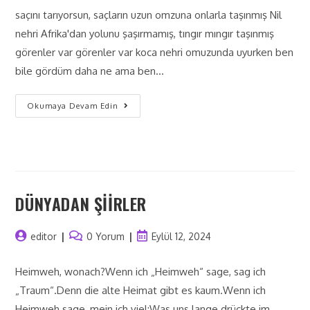
saçını tarıyorsun, saçların uzun omzuna onlarla taşınmış Nil
nehri Afrika'dan yolunu şaşırmamış, tıngır mıngır taşınmış
görenler var görenler var koca nehri omuzunda uyurken ben
bile gördüm daha ne ama ben…
Okumaya Devam Edin
DÜNYADAN ŞİİRLER
editor
0 Yorum
Eylül 12, 2024
Heimweh, wonach?Wenn ich „Heimweh“ sage, sag ich
„Traum“.Denn die alte Heimat gibt es kaum.Wenn ich
Heimweh sage, mein ich viel:Was uns lange drückte im