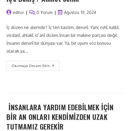
editor
0 Yorum
Ağustos 19, 2024
İç düzen ne alemde? İç’ten kastım, derunî. Yani; ruhî, kalbî,
vicdanî, ahlakî, iz´anî düzen.İnsan bir makine parçası değil.
İnsanın derunî bir dünyası var. Ya, bir uyum söz konusu
olacak ya…
Okumaya Devam Edin
İNSANLARA YARDIM EDEBİLMEK İÇİN
BİR AN ONLARI KENDİMİZDEN UZAK
TUTMAMIZ GEREKİR