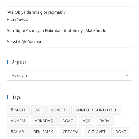
‘Als Ob ya da ‘mış gibi yapmak’ /
Hilmi Yavuz
Şahitliğini Yazmayan Hatıralar, Unutulmaya Mahkûmdur
Sessizliğin Yankısı
Arşivler
Ay seçin
Tags
8 MART
ACI
ADALET
ANNELER GÜNÜ ÖZEL
ANNEM
ARKADAŞ
AĞAÇ
AŞK
BABA
BAHAR
BEKLEMEK
CEZAEVI
CIZLAVET
DOST