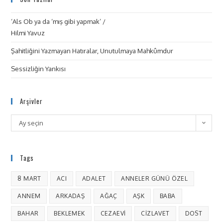
‘Als Ob ya da ‘mış gibi yapmak’ /
Hilmi Yavuz
Şahitliğini Yazmayan Hatıralar, Unutulmaya Mahkûmdur
Sessizliğin Yankısı
Arşivler
Ay seçin
Tags
8 MART
ACI
ADALET
ANNELER GÜNÜ ÖZEL
ANNEM
ARKADAŞ
AĞAÇ
AŞK
BABA
BAHAR
BEKLEMEK
CEZAEVI
CIZLAVET
DOST