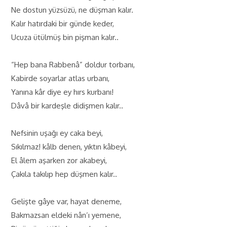
Ne dostun yüzsüzü, ne düşman kalır.
Kalır hatırdaki bir günde keder,
Ucuza ütülmüş bin pişman kalır..
“Hep bana Rabbenâ” doldur torbanı,
Kabirde soyarlar atlas urbanı,
Yanına kâr diye ey hırs kurbanı!
Dâvâ bir kardeşle didişmen kalır..
Nefsinin uşağı ey caka beyi,
Sıkılmaz! kâlb denen, yıktın kâbeyi,
El âlem aşarken zor akabeyi,
Çakıla takılıp hep düşmen kalır..
Gelişte gâye var, hayat deneme,
Bakmazsan eldeki nân’ı yemene,