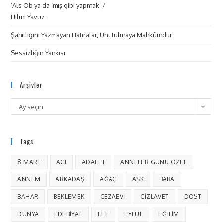
‘Als Ob ya da ‘mış gibi yapmak’ /
Hilmi Yavuz
Şahitliğini Yazmayan Hatıralar, Unutulmaya Mahkûmdur
Sessizliğin Yankısı
Arşivler
Ay seçin
Tags
8 MART
ACI
ADALET
ANNELER GÜNÜ ÖZEL
ANNEM
ARKADAŞ
AĞAÇ
AŞK
BABA
BAHAR
BEKLEMEK
CEZAEVI
CIZLAVET
DOST
DÜNYA
EDEBIYAT
ELIF
EYLÜL
EĞITIM